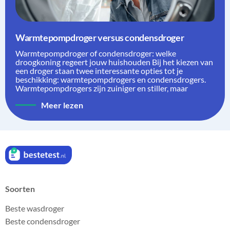
Warmtepompdroger versus condensdroger
Warmtepompdroger of condensdroger: welke
droogkoning regeert jouw huishouden Bij het kiezen van
een droger staan twee interessante opties tot je
beschikking: warmtepompdrogers en condensdrogers.
Warmtepompdrogers zijn zuiniger en stiller, maar
Meer lezen
Soorten
Beste wasdroger
Beste condensdroger