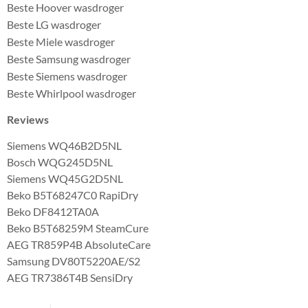
Beste Hoover wasdroger
Beste LG wasdroger
Beste Miele wasdroger
Beste Samsung wasdroger
Beste Siemens wasdroger
Beste Whirlpool wasdroger
Reviews
Siemens WQ46B2D5NL
Bosch WQG245D5NL
Siemens WQ45G2D5NL
Beko B5T68247C0 RapiDry
Beko DF8412TA0A
Beko B5T68259M SteamCure
AEG TR859P4B AbsoluteCare
Samsung DV80T5220AE/S2
AEG TR7386T4B SensiDry