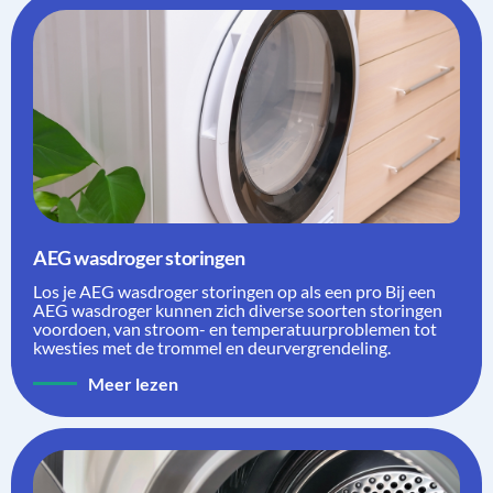
AEG wasdroger storingen
Los je AEG wasdroger storingen op als een pro Bij een
AEG wasdroger kunnen zich diverse soorten storingen
voordoen, van stroom- en temperatuurproblemen tot
kwesties met de trommel en deurvergrendeling.
Meer lezen