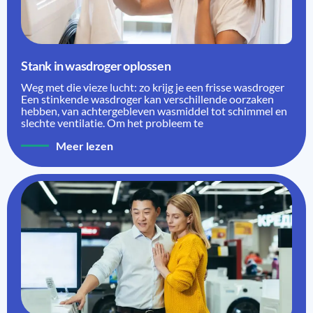
Stank in wasdroger oplossen
Weg met die vieze lucht: zo krijg je een frisse wasdroger
Een stinkende wasdroger kan verschillende oorzaken
hebben, van achtergebleven wasmiddel tot schimmel en
slechte ventilatie. Om het probleem te
Meer lezen