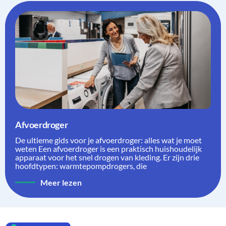
Afvoerdroger
De ultieme gids voor je afvoerdroger: alles wat je moet
weten Een afvoerdroger is een praktisch huishoudelijk
apparaat voor het snel drogen van kleding. Er zijn drie
hoofdtypen: warmtepompdrogers, die
Meer lezen