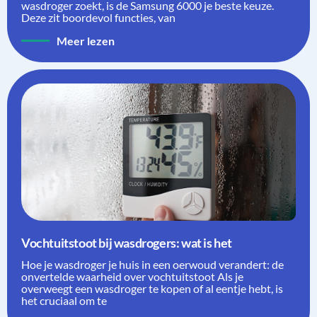
wasdroger zoekt, is de Samsung 6000 je beste keuze.
Deze zit boordevol functies, van
Meer lezen
Vochtuitstoot bij wasdrogers: wat is het
Hoe je wasdroger je huis in een oerwoud verandert: de
onvertelde waarheid over vochtuitstoot Als je
overweegt een wasdroger te kopen of al eentje hebt, is
het cruciaal om te