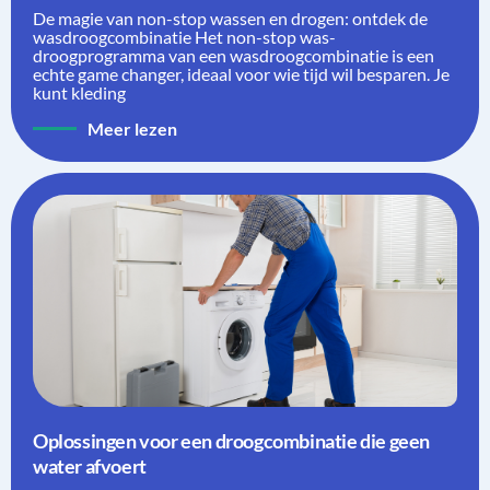
De magie van non-stop wassen en drogen: ontdek de
wasdroogcombinatie Het non-stop was-
droogprogramma van een wasdroogcombinatie is een
echte game changer, ideaal voor wie tijd wil besparen. Je
kunt kleding
Meer lezen
Oplossingen voor een droogcombinatie die geen
water afvoert