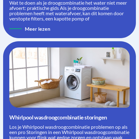
Wat te doen als je droogcombinatie het water niet meer
afvoert: praktische gids Als je droogcombinatie
problemen heeft met waterafvoer, kan dit komen door
verstopte filters, een kapotte pomp of
Meer lezen
Whirlpool wasdroogcombinatie storingen
Los je Whirlpool wasdroogcombinatie problemen op als
een pro Storingen in een Whirlpool wasdroogcombinatie
kunnen voor flink wat gedoe zorgen en ontstaan vaak