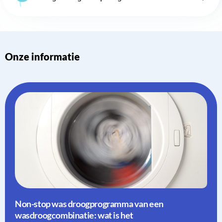
Onze informatie
Non-stop was droogprogramma van een
wasdroogcombinatie: wat is het