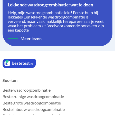
Lekkende wasdroogcombinatie: wat te doen
Help, mijn wasdroogcombinatie lekt! Eerste hulp bij
lekkages Een lekkende wasdroogcombinatie is
vervelend, maar vaak makkelijk te repareren als je weet
waar het probleem zit. Veelvoorkomende oorzaken zijn
een kapotte
Meer lezen
Soorten
Beste wasdroogcombinatie
Beste zuinige wasdroogcombinatie
Beste grote wasdroogcombinatie
Beste inbouw wasdroogcombinatie