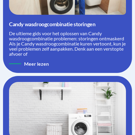
Candy wasdroogcombinatie storingen
De ultieme gids voor het oplossen van Candy
wasdroogcombinatie problemen: storingen ontmaskerd
Als je Candy wasdroogcombinatie kuren vertoont, kun je
veel problemen zelf aanpakken. Denk aan een verstopte
afvoer of
Meer lezen