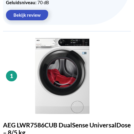
Geluidsniveau:
70 dB
Bekijk review
1
AEG LWR7586CUB DualSense UniversalDose
– 8/5 kg