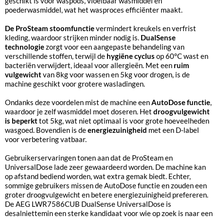
geschikt is voor waspods, vloeibaar wasmiddel en
poederwasmiddel, wat het wasproces efficiënter maakt.
De ProSteam stoomfunctie
vermindert kreukels en verfrist
kleding, waardoor strijken minder nodig is.
DualSense
technologie
zorgt voor een aangepaste behandeling van
verschillende stoffen, terwijl de
hygiëne cyclus
op 60°C wast en
bacteriën verwijdert, ideaal voor allergieën. Met een
ruim
vulgewicht
van 8kg voor wassen en 5kg voor drogen, is de
machine geschikt voor grotere wasladingen.
Ondanks deze voordelen mist de machine een
AutoDose functie
,
waardoor je zelf wasmiddel moet doseren. Het
droogvulgewicht
is beperkt
tot 5kg, wat niet optimaal is voor grote hoeveelheden
wasgoed. Bovendien is de
energiezuinigheid
met een D-label
voor verbetering vatbaar.
Gebruikerservaringen tonen aan dat de ProSteam en
UniversalDose lade zeer gewaardeerd worden. De machine kan
op afstand bediend worden, wat extra gemak biedt. Echter,
sommige gebruikers missen de AutoDose functie en zouden een
groter droogvulgewicht en betere energiezuinigheid prefereren.
De AEG LWR7586CUB DualSense UniversalDose is
desalniettemin een sterke kandidaat voor wie op zoek is naar een