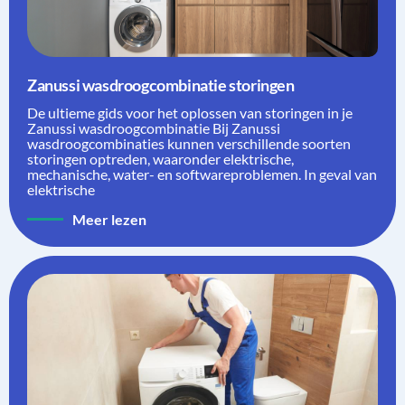
Zanussi wasdroogcombinatie storingen
De ultieme gids voor het oplossen van storingen in je
Zanussi wasdroogcombinatie Bij Zanussi
wasdroogcombinaties kunnen verschillende soorten
storingen optreden, waaronder elektrische,
mechanische, water- en softwareproblemen. In geval van
elektrische
Meer lezen