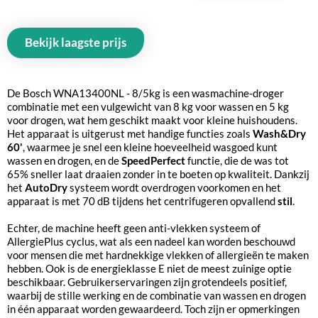
Bekijk laagste prijs
De Bosch WNA13400NL - 8/5kg is een wasmachine-droger
combinatie met een vulgewicht van 8 kg voor wassen en 5 kg
voor drogen, wat hem geschikt maakt voor kleine huishoudens.
Het apparaat is uitgerust met handige functies zoals
Wash&Dry
60'
, waarmee je snel een kleine hoeveelheid wasgoed kunt
wassen en drogen, en de
SpeedPerfect
functie, die de was tot
65% sneller laat draaien zonder in te boeten op kwaliteit. Dankzij
het
AutoDry
systeem wordt overdrogen voorkomen en het
apparaat is met 70 dB tijdens het centrifugeren opvallend
stil
.
Echter, de machine heeft geen anti-vlekken systeem of
AllergiePlus cyclus, wat als een nadeel kan worden beschouwd
voor mensen die met hardnekkige vlekken of allergieën te maken
hebben. Ook is de energieklasse E niet de meest zuinige optie
beschikbaar. Gebruikerservaringen zijn grotendeels positief,
waarbij de stille werking en de combinatie van wassen en drogen
in één apparaat worden gewaardeerd. Toch zijn er opmerkingen