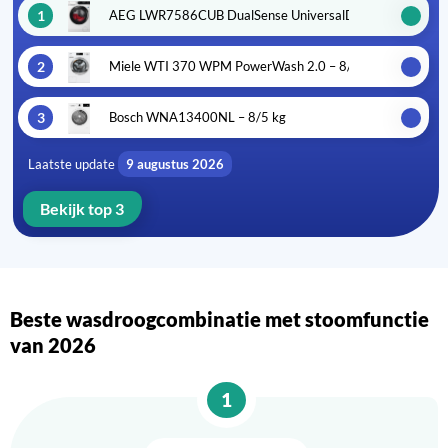
1
AEG LWR7586CUB DualSense UniversalDose – 8/5 kg
2
Miele WTI 370 WPM PowerWash 2.0 – 8/5kg
3
Bosch WNA13400NL – 8/5 kg
Laatste update
9 augustus 2026
Bekijk top 3
Beste wasdroogcombinatie met stoomfunctie
van 2026
1