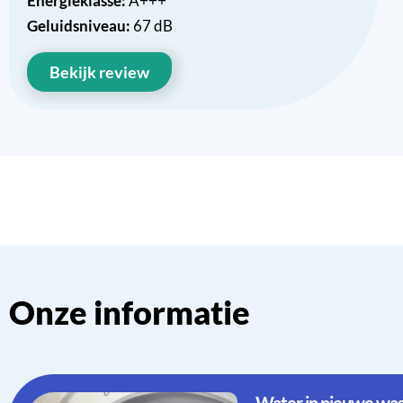
Energieklasse:
A+++
Geluidsniveau:
67 dB
Bekijk review
Onze informatie
Water in nieuwe w