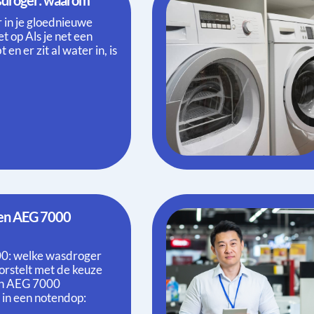
 in je gloednieuwe
t op Als je net een
n er zit al water in, is
0: welke wasdroger
worstelt met de keuze
en AEG 7000
t in een notendop: