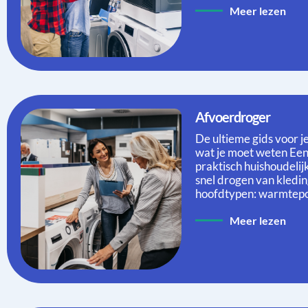
Meer lezen
Afvoerdroger
De ultieme gids voor j
wat je moet weten Een
praktisch huishoudelij
snel drogen van kleding
hoofdtypen: warmtep
Meer lezen