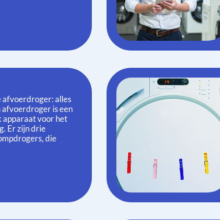
e afvoerdroger: alles
 afvoerdroger is een
k apparaat voor het
. Er zijn drie
ompdrogers, die