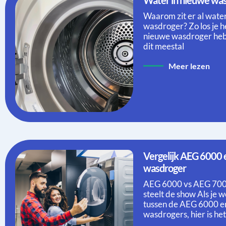
Waarom zit er al water
wasdroger? Zo los je he
nieuwe wasdroger hebt e
dit meestal
Meer lezen
Vergelijk AEG 6000 en AEG 7000
wasdroger
AEG 6000 vs AEG 700
steelt de show Als je 
tussen de AEG 6000 
wasdrogers, hier is he