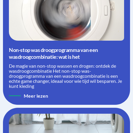
Non-stop was droogprogramma van een
wasdroogcombinatie: wat is het
De magie van non-stop wassen en drogen: ontdek de
wasdroogcombinatie Het non-stop was-
droogprogramma van een wasdroogcombinatie is een
echte game changer, ideaal voor wie tijd wil besparen. Je
kunt kleding
Meer lezen