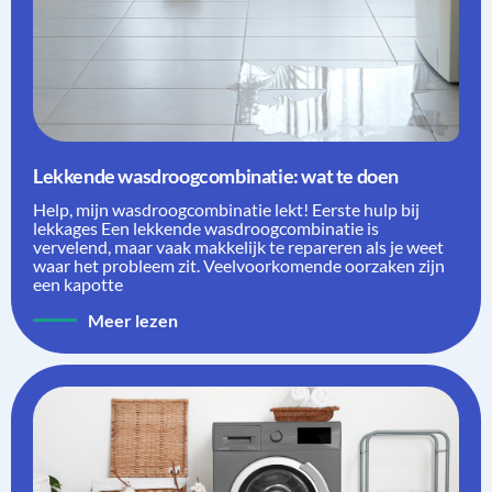
Lekkende wasdroogcombinatie: wat te doen
Help, mijn wasdroogcombinatie lekt! Eerste hulp bij
lekkages Een lekkende wasdroogcombinatie is
vervelend, maar vaak makkelijk te repareren als je weet
waar het probleem zit. Veelvoorkomende oorzaken zijn
een kapotte
Meer lezen