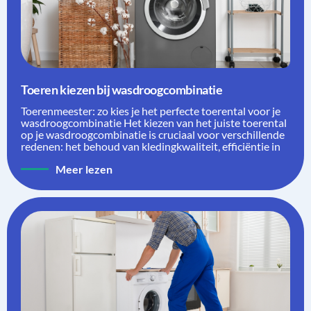
Toeren kiezen bij wasdroogcombinatie
Toerenmeester: zo kies je het perfecte toerental voor je
wasdroogcombinatie Het kiezen van het juiste toerental
op je wasdroogcombinatie is cruciaal voor verschillende
redenen: het behoud van kledingkwaliteit, efficiëntie in
Meer lezen