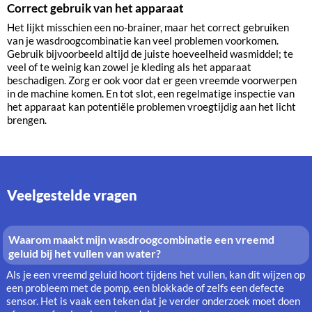
Correct gebruik van het apparaat
Het lijkt misschien een no-brainer, maar het correct gebruiken
van je wasdroogcombinatie kan veel problemen voorkomen.
Gebruik bijvoorbeeld altijd de juiste hoeveelheid wasmiddel; te
veel of te weinig kan zowel je kleding als het apparaat
beschadigen. Zorg er ook voor dat er geen vreemde voorwerpen
in de machine komen. En tot slot, een regelmatige inspectie van
het apparaat kan potentiële problemen vroegtijdig aan het licht
brengen.
Veelgestelde vragen
Waarom maakt mijn wasdroogcombinatie een vreemd
geluid bij het vullen van water?
Als je een vreemd geluid hoort tijdens het vullen, kan dit wijzen op
een probleem met de pomp, een blokkade of zelfs een defecte
sensor. Het is vaak een teken dat je verder onderzoek moet doen