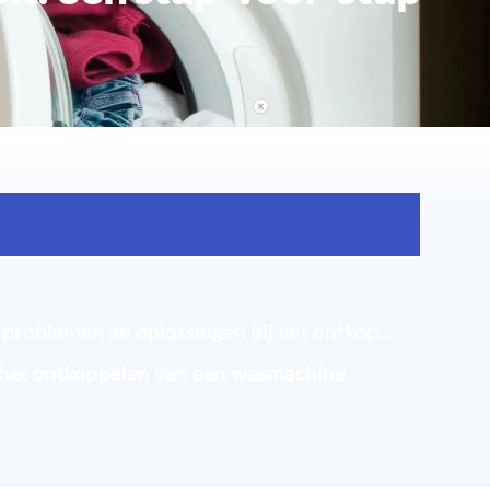
Stapsgewijze handleiding voor het ontkoppelen van een wasmachine
Veelvoorkomende problemen en oplossingen bij het ontkoppelen van een wasmachine
r het ontkoppelen van een wasmachine