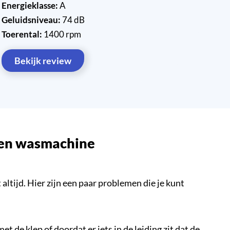
Energieklasse:
A
Geluidsniveau:
74 dB
Toerental:
1400 rpm
Bekijk review
een wasmachine
ltijd. Hier zijn een paar problemen die je kunt
de klep of doordat er iets in de leiding zit dat de