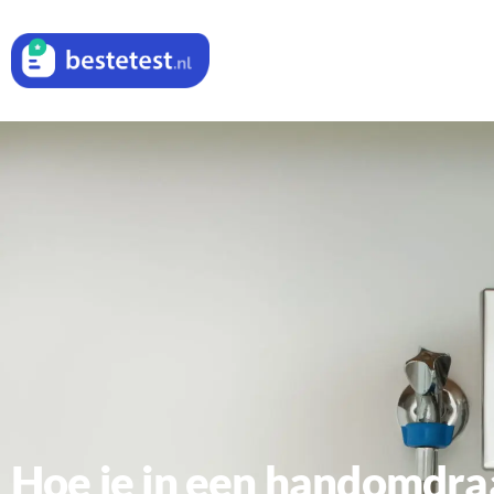
Hoe je in een handomdraai je wasmachine loskoppelt: een stap-voor-stap