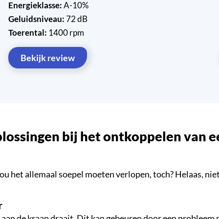
Energieklasse:
A-10%
Geluidsniveau:
72 dB
Toerental:
1400 rpm
Bekijk review
lossingen bij het ontkoppelen van 
het allemaal soepel moeten verlopen, toch? Helaas, niet a
r
an de kraan draait. Dit kan gebeuren door een probleem met 