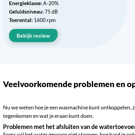
Energieklasse:
A-20%
Geluidsniveau:
75 dB
Toerental:
1600 rpm
Bekijk review
Veelvoorkomende problemen en op
Nu we weten hoe je een wasmachine kunt ontkoppelen, zou 
tegenkomen en wat je eraan kunt doen.
Problemen met het afsluiten van de watertoevoe
Soms wil het water gewoon niet stoppen, hoe hard je ook a