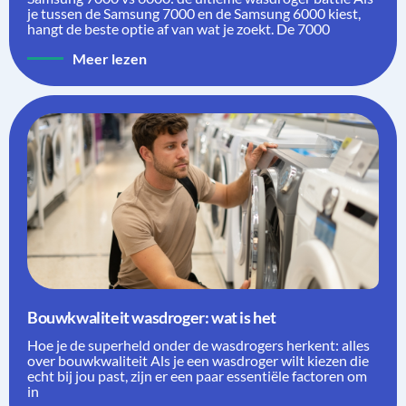
je tussen de Samsung 7000 en de Samsung 6000 kiest,
hangt de beste optie af van wat je zoekt. De 7000
Meer lezen
Bouwkwaliteit wasdroger: wat is het
Hoe je de superheld onder de wasdrogers herkent: alles
over bouwkwaliteit Als je een wasdroger wilt kiezen die
echt bij jou past, zijn er een paar essentiële factoren om
in