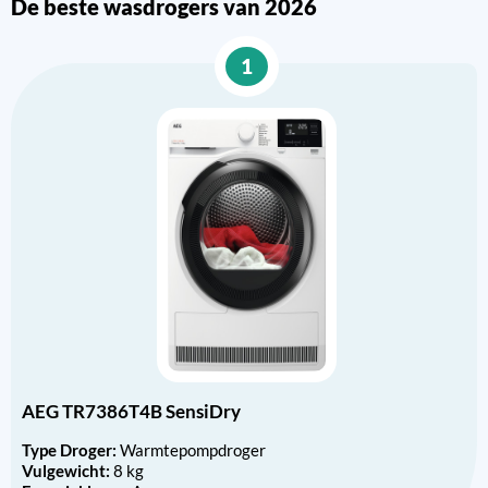
De beste wasdrogers van 2026
1
AEG TR7386T4B SensiDry
Type Droger:
Warmtepompdroger
Vulgewicht:
8 kg