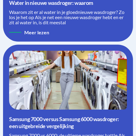
Water in nieuwe wasdroger: waarom
Waarom zit er al water in je gloednieuwe wasdroger? Zo
los je het op Als je net een nieuwe wasdroger hebt en er
zit al water in, is dit meestal
Meer lezen
Samsung 7000 versus Samsung 6000 wasdroger:
een uitgebreide vergelijking
Samsung 7000 vs 6000: de ultieme wasdroger battle Als