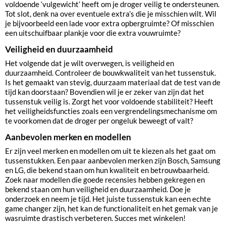
voldoende ‘vulgewicht’ heeft om je droger veilig te ondersteunen.
Tot slot, denk na over eventuele extra’s die je misschien wilt. Wil
je bijvoorbeeld een lade voor extra opbergruimte? Of misschien
een uitschuifbaar plankje voor die extra vouwruimte?
Veiligheid en duurzaamheid
Het volgende dat je wilt overwegen, is veiligheid en
duurzaamheid. Controleer de bouwkwaliteit van het tussenstuk.
Is het gemaakt van stevig, duurzaam materiaal dat de test van de
tijd kan doorstaan? Bovendien wil je er zeker van zijn dat het
tussenstuk veilig is. Zorgt het voor voldoende stabiliteit? Heeft
het veiligheidsfuncties zoals een vergrendelingsmechanisme om
te voorkomen dat de droger per ongeluk beweegt of valt?
Aanbevolen merken en modellen
Er zijn veel merken en modellen om uit te kiezen als het gaat om
tussenstukken. Een paar aanbevolen merken zijn Bosch, Samsung
en LG, die bekend staan om hun kwaliteit en betrouwbaarheid.
Zoek naar modellen die goede recensies hebben gekregen en
bekend staan om hun veiligheid en duurzaamheid. Doe je
onderzoek en neem je tijd. Het juiste tussenstuk kan een echte
game changer zijn, het kan de functionaliteit en het gemak van je
wasruimte drastisch verbeteren. Succes met winkelen!