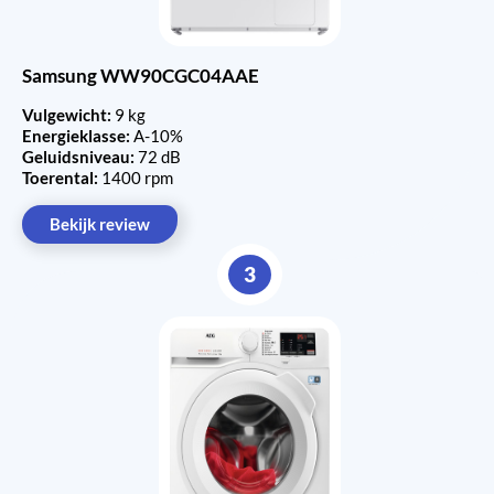
Samsung WW90CGC04AAE
Vulgewicht:
9 kg
Energieklasse:
A-10%
Geluidsniveau:
72 dB
Toerental:
1400 rpm
Bekijk review
3