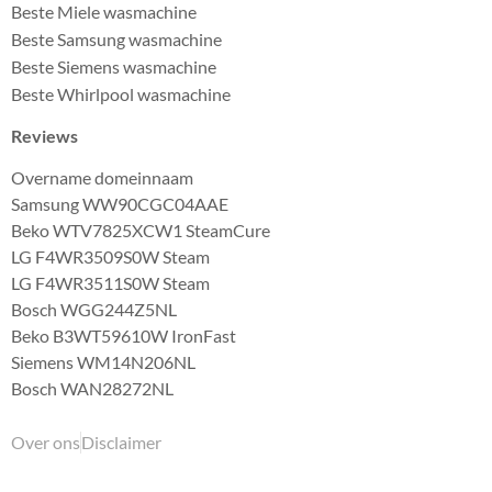
Beste Miele wasmachine
Beste Samsung wasmachine
Beste Siemens wasmachine
Beste Whirlpool wasmachine
Reviews
Overname domeinnaam
Samsung WW90CGC04AAE
Beko WTV7825XCW1 SteamCure
LG F4WR3509S0W Steam
LG F4WR3511S0W Steam
Bosch WGG244Z5NL
Beko B3WT59610W IronFast
Siemens WM14N206NL
Bosch WAN28272NL
Over ons
Disclaimer