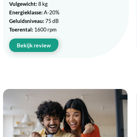
Vulgewicht:
8 kg
Energieklasse:
A-20%
Geluidsniveau:
75 dB
Toerental:
1600 rpm
Bekijk review