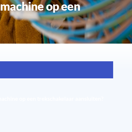
hakelaar voor een wasmachine?
chine op een trekschakelaar aansluiten?