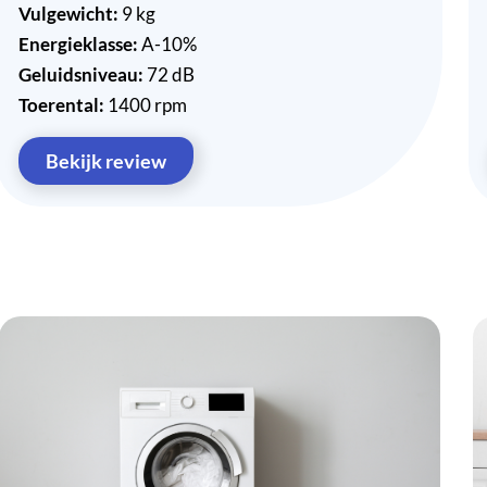
Vulgewicht:
9 kg
Energieklasse:
A-10%
Geluidsniveau:
72 dB
Toerental:
1400 rpm
Bekijk review