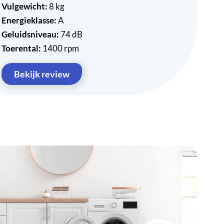
Vulgewicht:
8 kg
Energieklasse:
A
Geluidsniveau:
74 dB
Toerental:
1400 rpm
Bekijk review