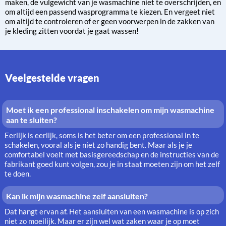
maken, de vulgewicht van je wasmachine niet te overschrijden, en
om altijd een passend wasprogramma te kiezen. En vergeet niet
om altijd te controleren of er geen voorwerpen in de zakken van
je kleding zitten voordat je gaat wassen!
Veelgestelde vragen
Moet ik een professional inschakelen om mijn wasmachine
aan te sluiten?
Eerlijk is eerlijk, soms is het beter om een professional in te
schakelen, vooral als je niet zo handig bent. Maar als je je
comfortabel voelt met basisgereedschap en de instructies van de
fabrikant goed kunt volgen, zou je in staat moeten zijn om het zelf
te doen.
Kan ik mijn wasmachine zelf aansluiten?
Dat hangt ervan af. Het aansluiten van een wasmachine is op zich
niet zo moeilijk. Maar er zijn wel wat zaken waar je op moet