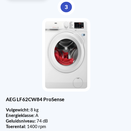
3
AEG LF62CW84 ProSense
Vulgewicht:
8 kg
Energieklasse:
A
Geluidsniveau:
74 dB
Toerental:
1400 rpm