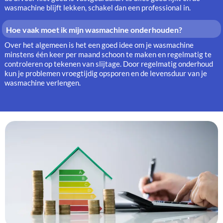
wasmachine blijft lekken, schakel dan een professional in.
Hoe vaak moet ik mijn wasmachine onderhouden?
Over het algemeen is het een goed idee om je wasmachine
minstens één keer per maand schoon te maken en regelmatig te
controleren op tekenen van slijtage. Door regelmatig onderhoud
kun je problemen vroegtijdig opsporen en de levensduur van je
wasmachine verlengen.