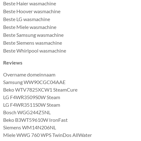
Beste Haier wasmachine
Beste Hoover wasmachine
Beste LG wasmachine
Beste Miele wasmachine
Beste Samsung wasmachine
Beste Siemens wasmachine
Beste Whirlpool wasmachine
Reviews
Overname domeinnaam
Samsung WW90CGC04AAE
Beko WTV7825XCW1 SteamCure
LG F4WR3509S0W Steam
LG F4WR3511S0W Steam
Bosch WGG244Z5NL
Beko B3WT59610W IronFast
Siemens WM14N206NL
Miele WWG 760 WPS TwinDos AllWater