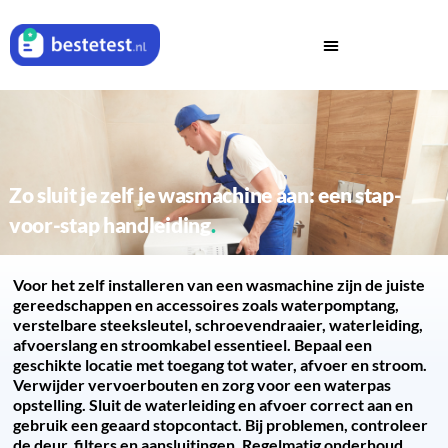
Zo sluit je zelf je wasmachine aan: een stap-
voor-stap handleiding
Voor het zelf installeren van een wasmachine zijn de juiste
gereedschappen en accessoires zoals waterpomptang,
verstelbare steeksleutel, schroevendraaier, waterleiding,
afvoerslang en stroomkabel essentieel. Bepaal een
geschikte locatie met toegang tot water, afvoer en stroom.
Verwijder vervoerbouten en zorg voor een waterpas
opstelling. Sluit de waterleiding en afvoer correct aan en
gebruik een geaard stopcontact. Bij problemen, controleer
de deur, filters en aansluitingen. Regelmatig onderhoud