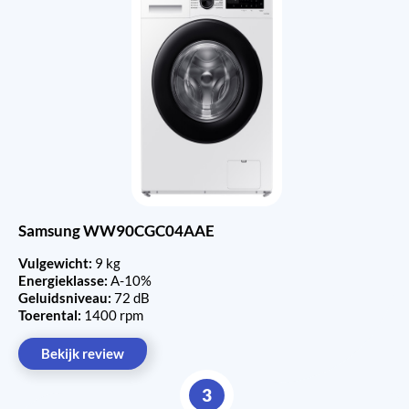
Samsung WW90CGC04AAE
Vulgewicht:
9 kg
Energieklasse:
A-10%
Geluidsniveau:
72 dB
Toerental:
1400 rpm
Bekijk review
3