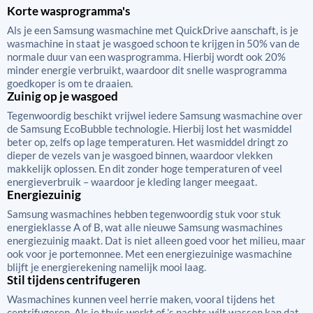
Korte wasprogramma's
Als je een Samsung wasmachine met QuickDrive aanschaft, is je
wasmachine in staat je wasgoed schoon te krijgen in 50% van de
normale duur van een wasprogramma. Hierbij wordt ook 20%
minder energie verbruikt, waardoor dit snelle wasprogramma
goedkoper is om te draaien.
Zuinig op je wasgoed
Tegenwoordig beschikt vrijwel iedere Samsung wasmachine over
de Samsung EcoBubble technologie. Hierbij lost het wasmiddel
beter op, zelfs op lage temperaturen. Het wasmiddel dringt zo
dieper de vezels van je wasgoed binnen, waardoor vlekken
makkelijk oplossen. En dit zonder hoge temperaturen of veel
energieverbruik – waardoor je kleding langer meegaat.
Energiezuinig
Samsung wasmachines hebben tegenwoordig stuk voor stuk
energieklasse A of B, wat alle nieuwe Samsung wasmachines
energiezuinig maakt. Dat is niet alleen goed voor het milieu, maar
ook voor je portemonnee. Met een energiezuinige wasmachine
blijft je energierekening namelijk mooi laag.
Stil tijdens centrifugeren
Wasmachines kunnen veel herrie maken, vooral tijdens het
centrifugeren. Als je thuis werkt of ’s nachts wilt wassen kan dat