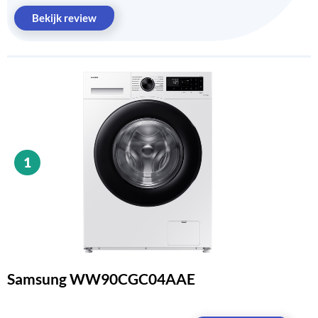
Bekijk review
1
Samsung WW90CGC04AAE