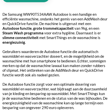
De Samsung WW90T534AAW Autodose is een handige en
efficiënte wasmachine, ondanks het gemis van een AddWash deur
en QuickDrive functie. De machine is uitgerust met een
Autodose functie
,
grote trommelcapaciteit
van 9kg, en een
Steam Wash programma
voor extra hygiëne. Daarnaast is er
slimme connectiviteit
met SmartThings en de wasmachine is
energiezuinig
.
Gebruikers waarderen de Autodose functie die automatisch
wasmiddel en wasverzachter doseert, en de mogelijkheid om de
wasmachine met hun smartphone te bedienen. Echter, sommigen
merken op dat de wasmachine lawaai kan maken zonder rubbers
of slipmat. Het ontbreken van de AddWash deur en QuickDrive
functie wordt ook als nadeel gezien.
De Autodose functie zorgt voor een optimale dosering van
wasmiddel en wasverzachter, wat bijdraagt aan de duurzaamheid
van je kleding en besparing op wasmiddel. Met SmartThings kun
je de wasmachine bedienen en de status van de was bijhouden. De
energiezuinigheid van de wasmachine kan op lange termijn een
besparing van ongeveer 290 euro opleveren.