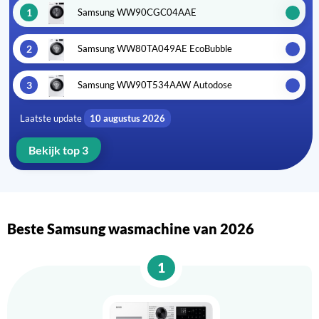
1
Samsung WW90CGC04AAE
2
Samsung WW80TA049AE EcoBubble
3
Samsung WW90T534AAW Autodose
Laatste update
10 augustus 2026
Bekijk top 3
Beste Samsung wasmachine van 2026
1