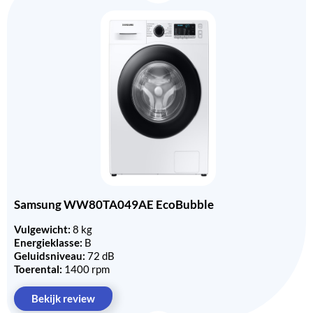
Samsung WW80TA049AE EcoBubble
Vulgewicht:
8 kg
Energieklasse:
B
Geluidsniveau:
72 dB
Toerental:
1400 rpm
Bekijk review