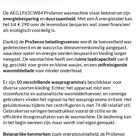
De AEG LF62CW84 ProSense wasmachine staat bekend om zijn
energiebesparing
en
duurzaamheid
. Met een A energielabel kan
het tot € 290 over de levensduur besparen, wat zowel financieel
als ecologisch voordelig is.
Dankzij de
ProSense beladingssensor
wordt de hoeveelheid was
gedetecteerd en de wascyclus dienovereenkomstig aangepast,
waardoor water en energie worden bespaard en kleding langer
meegaat. De wasmachine heeft een
ruime laadcapaciteit
van 8
kg, geschikt voor grote en kleine wasjes, en een
zelfreinigende
wasmiddellade
voor minder onderhoud.
Er zijn
10 verschillende wasprogramma's
beschikbaar voor
diverse soorten kleding. Echter, het apparaat mist een
stoomfunctie en automatische wasmiddeltoevoer, en sommige
gebruikers vinden het signaal na het wasprogramma irritant. Het
geluidsniveau tijdens het centrifugeren is met 74 dB relatief stil.
Gebruikerservaringen benadrukken vooral de stilte en de
efficiënte droogresultaten van de wasmachine. De bediening kan
in het begin wennen zijn, maar wordt snel eigen gemaakt.
Belangrijke kenmerken
zoals energiezuinigheid, de ProSense