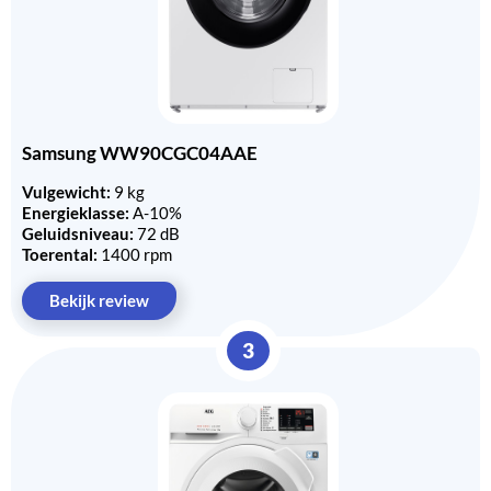
Samsung WW90CGC04AAE
Vulgewicht:
9 kg
Energieklasse:
A-10%
Geluidsniveau:
72 dB
Toerental:
1400 rpm
Bekijk review
3