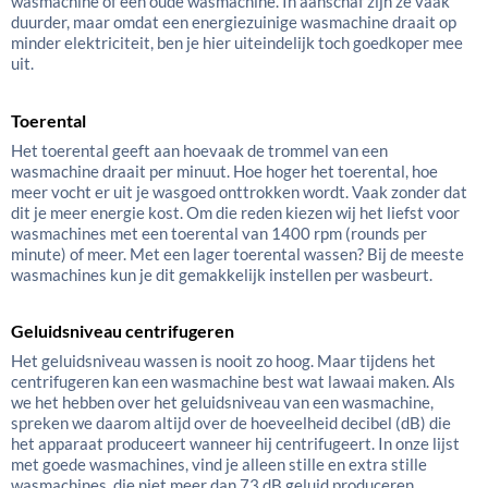
wasmachine of een oude wasmachine. In aanschaf zijn ze vaak
duurder, maar omdat een energiezuinige wasmachine draait op
minder elektriciteit, ben je hier uiteindelijk toch goedkoper mee
uit.
Toerental
Het toerental geeft aan hoevaak de trommel van een
wasmachine draait per minuut. Hoe hoger het toerental, hoe
meer vocht er uit je wasgoed onttrokken wordt. Vaak zonder dat
dit je meer energie kost. Om die reden kiezen wij het liefst voor
wasmachines met een toerental van 1400 rpm (rounds per
minute) of meer. Met een lager toerental wassen? Bij de meeste
wasmachines kun je dit gemakkelijk instellen per wasbeurt.
Geluidsniveau centrifugeren
Het geluidsniveau wassen is nooit zo hoog. Maar tijdens het
centrifugeren kan een wasmachine best wat lawaai maken. Als
we het hebben over het geluidsniveau van een wasmachine,
spreken we daarom altijd over de hoeveelheid decibel (dB) die
het apparaat produceert wanneer hij centrifugeert. In onze lijst
met goede wasmachines, vind je alleen stille en extra stille
wasmachines, die niet meer dan 73 dB geluid produceren.