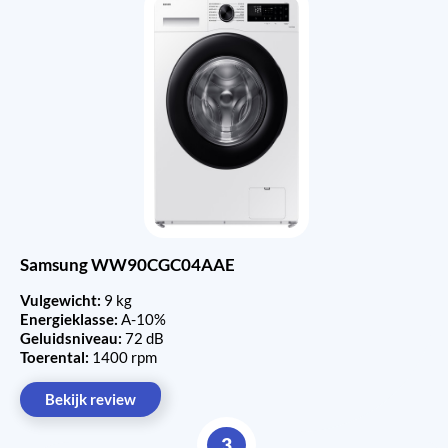
Samsung WW90CGC04AAE
Vulgewicht:
9 kg
Energieklasse:
A-10%
Geluidsniveau:
72 dB
Toerental:
1400 rpm
Bekijk review
3