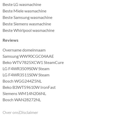
Beste LG wasmachine
Beste Miele wasmachine
Beste Samsung wasmachine
Beste Siemens wasmachine
Beste Whirlpool wasmachine
Reviews
Overname domeinnaam
Samsung WW90CGC04AAE
Beko WTV7825XCW1 SteamCure
LG F4WR3509S0W Steam
LG F4WR3511S0W Steam
Bosch WGG244Z5NL
Beko B3WT59610W IronFast
Siemens WM14N206NL
Bosch WAN28272NL
Over ons
Disclaimer