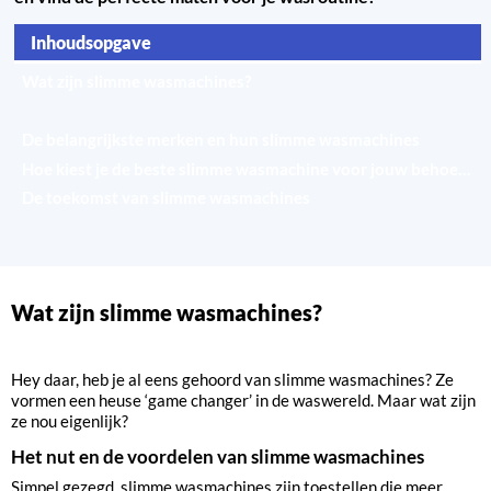
Inhoudsopgave
Wat zijn slimme wasmachines?
Verschillende slimme functies in wasmachines
De belangrijkste merken en hun slimme wasmachines
Hoe kiest je de beste slimme wasmachine voor jouw behoeften
De toekomst van slimme wasmachines
Wat zijn slimme wasmachines?
Hey daar, heb je al eens gehoord van slimme wasmachines? Ze
vormen een heuse ‘game changer’ in de waswereld. Maar wat zijn
ze nou eigenlijk?
Het nut en de voordelen van slimme wasmachines
Simpel gezegd, slimme wasmachines zijn toestellen die meer