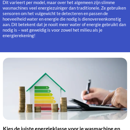
Dit varieert per model, maar over het algemeen zijn slimme
wasmachines veel energiezuiniger dan traditionele. Ze gebruiken
sensoren om het vulgewicht te detecteren en passen de
hoeveelheid water en energie die nodig is dienovereenkomstig
aan. Dit betekent dat je nooit meer water of energie gebruikt dan
nodig is – wat geweldig is voor zowel het milieu als je
energierekening!
Kies de juiste energieklasse voor je wasmachine en