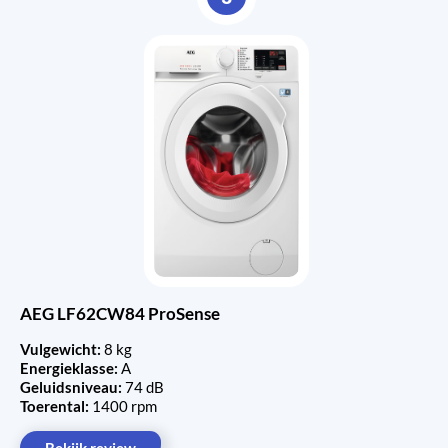
AEG LF62CW84 ProSense
Vulgewicht:
8 kg
Energieklasse:
A
Geluidsniveau:
74 dB
Toerental:
1400 rpm
Bekijk review