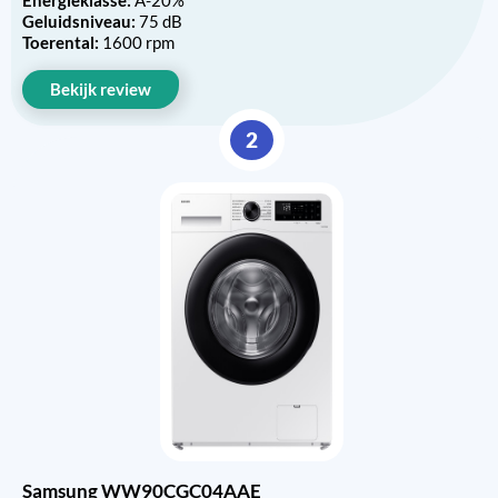
Geluidsniveau:
75 dB
Toerental:
1600 rpm
Bekijk review
2
Samsung WW90CGC04AAE