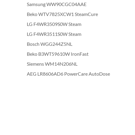
Samsung WW90CGC04AAE
Beko WTV7825XCW1 SteamCure
LG F4WR3509S0W Steam
LG F4WR3511S0W Steam
Bosch WGG244Z5NL
Beko B3WT59610W IronFast
Siemens WM14N206NL
AEG LR8606AD6 PowerCare AutoDose