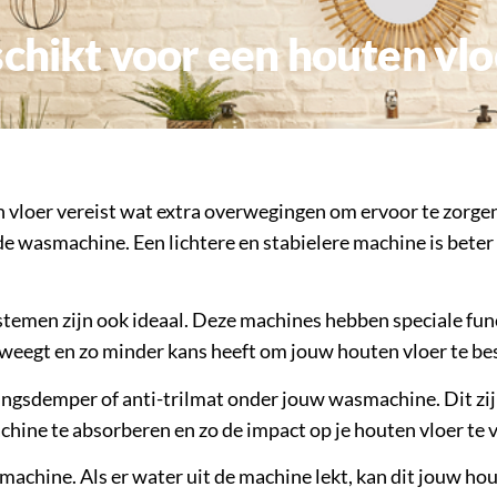
schikt voor een houten vlo
vloer vereist wat extra overwegingen om ervoor te zorgen 
 de wasmachine. Een lichtere en stabielere machine is bete
emen zijn ook ideaal. Deze machines hebben speciale functi
weegt en zo minder kans heeft om jouw houten vloer te be
illingsdemper of anti-trilmat onder jouw wasmachine. Dit z
chine te absorberen en zo de impact op je houten vloer te
machine. Als er water uit de machine lekt, kan dit jouw 