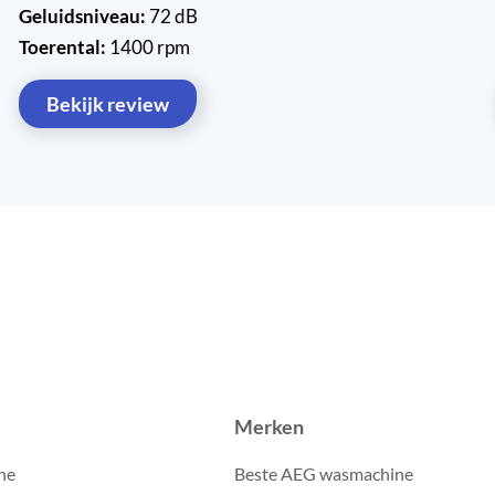
Geluidsniveau:
72 dB
Toerental:
1400 rpm
Bekijk review
Merken
ne
Beste AEG wasmachine