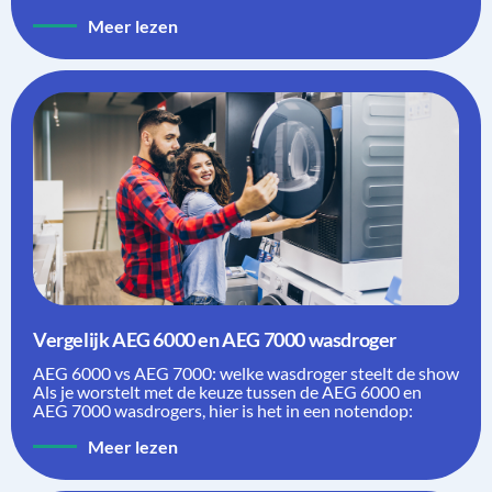
Meer lezen
Vergelijk AEG 6000 en AEG 7000 wasdroger
AEG 6000 vs AEG 7000: welke wasdroger steelt de show
Als je worstelt met de keuze tussen de AEG 6000 en
AEG 7000 wasdrogers, hier is het in een notendop:
Meer lezen