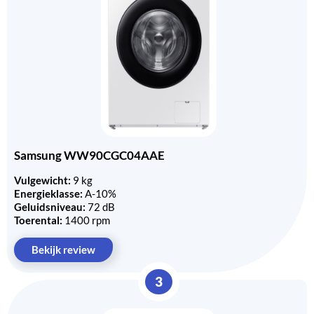
Samsung WW90CGC04AAE
Vulgewicht:
9 kg
Energieklasse:
A-10%
Geluidsniveau:
72 dB
Toerental:
1400 rpm
Bekijk review
3