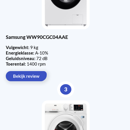
Samsung WW90CGC04AAE
Vulgewicht:
9 kg
Energieklasse:
A-10%
Geluidsniveau:
72 dB
Toerental:
1400 rpm
Bekijk review
3