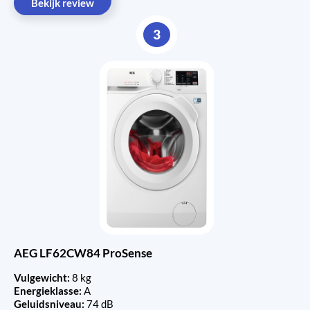
Bekijk review
3
AEG LF62CW84 ProSense
Vulgewicht:
8 kg
Energieklasse:
A
Geluidsniveau:
74 dB