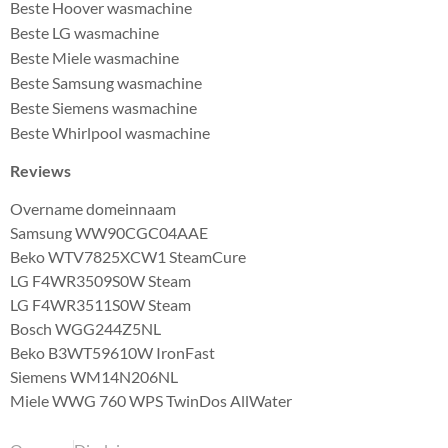
Beste Hoover wasmachine
Beste LG wasmachine
Beste Miele wasmachine
Beste Samsung wasmachine
Beste Siemens wasmachine
Beste Whirlpool wasmachine
Reviews
Overname domeinnaam
Samsung WW90CGC04AAE
Beko WTV7825XCW1 SteamCure
LG F4WR3509S0W Steam
LG F4WR3511S0W Steam
Bosch WGG244Z5NL
Beko B3WT59610W IronFast
Siemens WM14N206NL
Miele WWG 760 WPS TwinDos AllWater