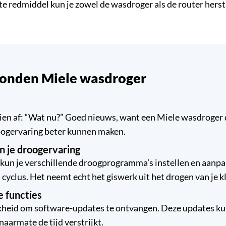
ste redmiddel kun je zowel de wasdroger als de router her
rbonden Miele wasdroger
hien af: “Wat nu?” Goed nieuws, want een Miele wasdroger di
roogervaring beter kunnen maken.
an je droogervaring
 kun je verschillende droogprogramma’s instellen en aanpas
yclus. Het neemt echt het giswerk uit het drogen van je k
e functies
ijkheid om software-updates te ontvangen. Deze updates ku
armate de tijd verstrijkt.