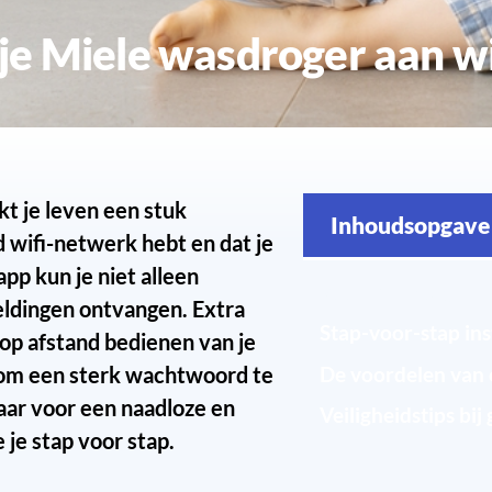
e je Miele wasdroger aan wi
t je leven een stuk
Inhoudsopgave
 wifi-netwerk hebt en dat je
pp kun je niet alleen
Voordat je begint:
ldingen ontvangen. Extra
Stap-voor-stap ins
 op afstand bedienen van je
l om een sterk wachtwoord te
De voordelen van 
aar voor een naadloze en
Veiligheidstips bij
 je stap voor stap.