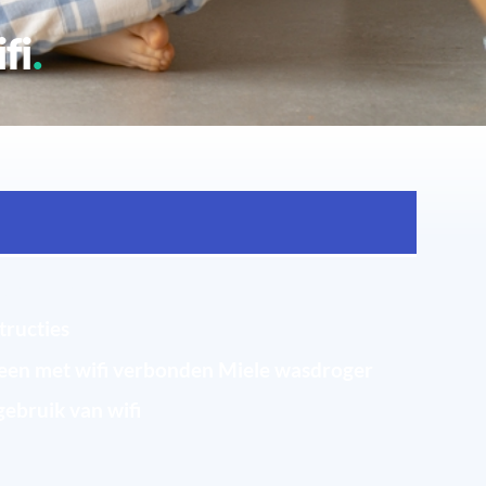
fi
 vereisten
tructies
een met wifi verbonden Miele wasdroger
 gebruik van wifi