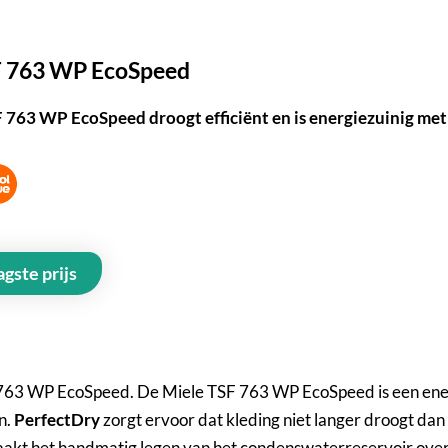
SF 763 WP EcoSpeed
 763 WP EcoSpeed droogt efficiënt en is energiezuinig met 
agste prijs
 763 WP EcoSpeed. De Miele TSF 763 WP EcoSpeed is een energ
n.
PerfectDry
zorgt ervoor dat kleding niet langer droogt dan 
maakt het handmatig legen van het condenswaterreservoir ove