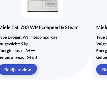
Miele TSL 783 WP EcoSpeed & Steam
Mi
Type Droger:
Warmtepompdroger
Type 
Vulgewicht:
9 kg
Vulge
Energieklasse:
A+++
Energ
Geluidsniveau:
64 dB
Gelui
Bekijk review
Be