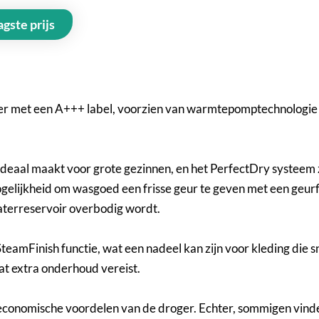
agste prijs
r met een A+++ label, voorzien van warmtepomptechnologie d
 ideaal maakt voor grote gezinnen, en het PerfectDry systeem
gelijkheid om wasgoed een frisse geur te geven met een geur
terreservoir overbodig wordt.
amFinish functie, wat een nadeel kan zijn voor kleding die s
at extra onderhoud vereist.
economische voordelen van de droger. Echter, sommigen vinden