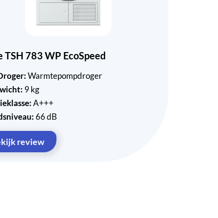
ele TSH 783 WP EcoSpeed
Droger:
Warmtepompdroger
wicht:
9 kg
ieklasse:
A+++
dsniveau:
66 dB
kijk review