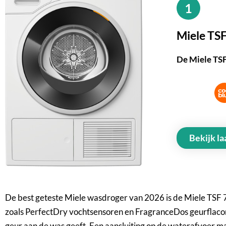
1
Miele T
De Miele TSF
Bekijk la
De best geteste Miele wasdroger van 2026 is de Miele TSF
zoals PerfectDry vochtsensoren en FragranceDos geurflaco
geur aan de was geeft. Een aansluiting op de waterafvoer 