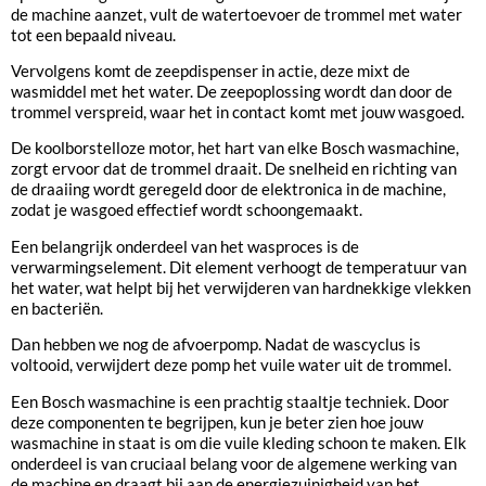
de machine aanzet, vult de watertoevoer de trommel met water
tot een bepaald niveau.
Vervolgens komt de zeepdispenser in actie, deze mixt de
wasmiddel met het water. De zeepoplossing wordt dan door de
trommel verspreid, waar het in contact komt met jouw wasgoed.
De koolborstelloze motor, het hart van elke Bosch wasmachine,
zorgt ervoor dat de trommel draait. De snelheid en richting van
de draaiing wordt geregeld door de elektronica in de machine,
zodat je wasgoed effectief wordt schoongemaakt.
Een belangrijk onderdeel van het wasproces is de
verwarmingselement. Dit element verhoogt de temperatuur van
het water, wat helpt bij het verwijderen van hardnekkige vlekken
en bacteriën.
Dan hebben we nog de afvoerpomp. Nadat de wascyclus is
voltooid, verwijdert deze pomp het vuile water uit de trommel.
Een Bosch wasmachine is een prachtig staaltje techniek. Door
deze componenten te begrijpen, kun je beter zien hoe jouw
wasmachine in staat is om die vuile kleding schoon te maken. Elk
onderdeel is van cruciaal belang voor de algemene werking van
de machine en draagt bij aan de energiezuinigheid van het