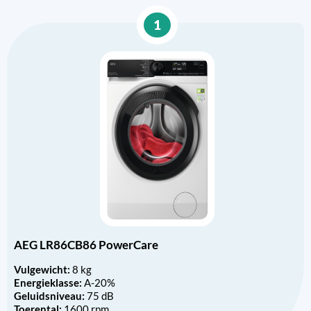
1
AEG LR86CB86 PowerCare
Vulgewicht:
8 kg
Energieklasse:
A-20%
Geluidsniveau:
75 dB
Toerental:
1600 rpm