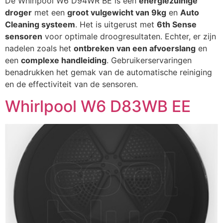
De Whirlpool W6 D94WR BE is een
energiezuinige
droger
met een
groot vulgewicht van 9kg
en
Auto
Cleaning systeem
. Het is uitgerust met
6th Sense
sensoren
voor optimale droogresultaten. Echter, er zijn
nadelen zoals het
ontbreken van een afvoerslang
en
een
complexe handleiding
. Gebruikerservaringen
benadrukken het gemak van de automatische reiniging
en de effectiviteit van de sensoren.
Whirlpool W6 D83WB EE