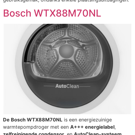
Bosch WTX88M70NL
De Bosch WTX88M70NL
is een energiezuinige
warmtepompdroger met een
A+++ energielabel
,
zelfreinigende condensor
, en
AutoClean-systeem
.