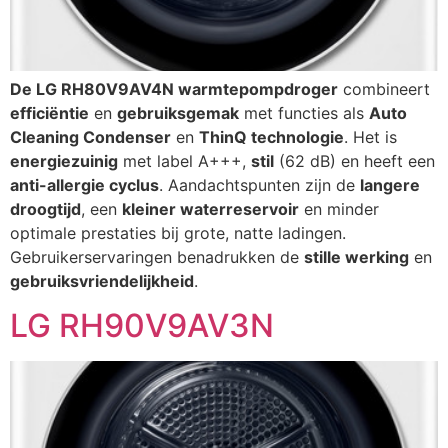
De LG RH80V9AV4N warmtepompdroger
combineert
efficiëntie
en
gebruiksgemak
met functies als
Auto
Cleaning Condenser
en
ThinQ technologie
. Het is
energiezuinig
met label A+++,
stil
(62 dB) en heeft een
anti-allergie cyclus
. Aandachtspunten zijn de
langere
droogtijd
, een
kleiner waterreservoir
en minder
optimale prestaties bij grote, natte ladingen.
Gebruikerservaringen benadrukken de
stille werking
en
gebruiksvriendelijkheid
.
LG RH90V9AV3N