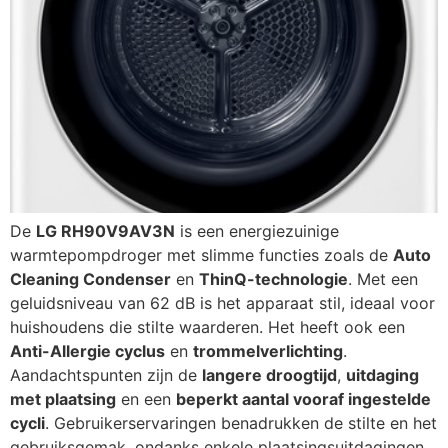
De
LG RH90V9AV3N
is een energiezuinige
warmtepompdroger met slimme functies zoals de
Auto
Cleaning Condenser
en
ThinQ-technologie
. Met een
geluidsniveau van 62 dB is het apparaat stil, ideaal voor
huishoudens die stilte waarderen. Het heeft ook een
Anti-Allergie cyclus
en
trommelverlichting
.
Aandachtspunten zijn de
langere droogtijd
,
uitdaging
met plaatsing
en een
beperkt aantal vooraf ingestelde
cycli
. Gebruikerservaringen benadrukken de stilte en het
gebruiksgemak, ondanks enkele plaatsingsuitdagingen.