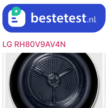
Ga
naar
inhoud
LG RH80V9AV4N