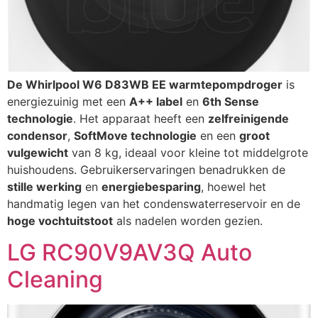
De Whirlpool W6 D83WB EE warmtepompdroger
is
energiezuinig met een
A++ label
en
6th Sense
technologie
. Het apparaat heeft een
zelfreinigende
condensor
,
SoftMove technologie
en een
groot
vulgewicht
van 8 kg, ideaal voor kleine tot middelgrote
huishoudens. Gebruikerservaringen benadrukken de
stille werking
en
energiebesparing
, hoewel het
handmatig legen van het condenswaterreservoir en de
hoge vochtuitstoot
als nadelen worden gezien.
LG RC90V9AV3Q Auto
Cleaning