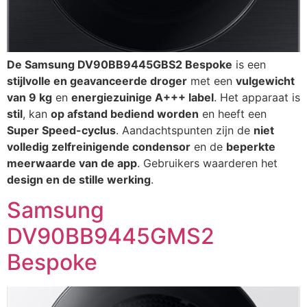
De Samsung DV90BB9445GBS2 Bespoke
is een
stijlvolle en geavanceerde droger
met een
vulgewicht
van 9 kg
en
energiezuinige A+++ label
. Het apparaat is
stil
, kan
op afstand bediend worden
en heeft een
Super Speed-cyclus
. Aandachtspunten zijn de
niet
volledig zelfreinigende condensor
en de
beperkte
meerwaarde van de app
. Gebruikers waarderen het
design en de stille werking
.
Samsung
DV90BB9445GMS2
Bespoke