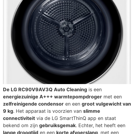
De LG RC90V9AV3Q Auto Cleaning
is een
energiezuinige A+++ warmtepompdroger
met een
zelfreinigende condensor
en een
groot vulgewicht van
9 kg
. Het apparaat is voorzien van
slimme
connectiviteit
via de LG SmartThinQ app en staat
bekend om zijn
gebruiksgemak
. Echter, het heeft een
lange droogtijd
en een
korte afvoerslang
, met een