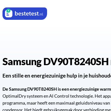
Samsung DV90T8240SH 
Een stille en energiezuinige hulp in je huishou
De Samsung DV90T8240SH is een energiezuinige war
OptimalDry systeem en AI Control technologie. Het appara
programma, maar heeft een maximaal geluidsniveau van 6
condensor. Het biedt gebruiksgemak door verbinding me