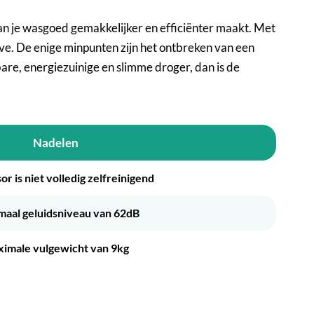
je wasgoed gemakkelijker en efficiënter maakt. Met
eve. De enige minpunten zijn het ontbreken van een
are, energiezuinige en slimme droger, dan is de
Nadelen
r is niet volledig zelfreinigend
aal geluidsniveau van 62dB
imale vulgewicht van 9kg