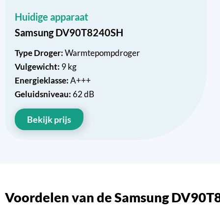
Huidige apparaat
Samsung DV90T8240SH
Type Droger:
Warmtepompdroger
Vulgewicht:
9 kg
Energieklasse:
A+++
Geluidsniveau:
62 dB
Bekijk prijs
Voordelen van de Samsung DV90