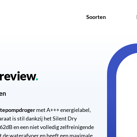
Soorten
review
den
mtepompdroger
met A+++ energielabel,
at is stil dankzij het Silent Dry
2dB en een niet volledig zelfreinigende
t de waterafvoer en heeft een maximale