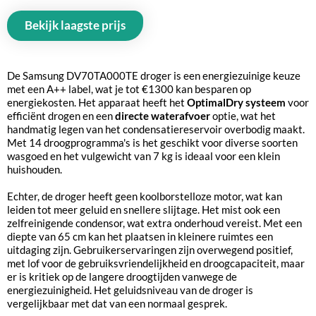
Bekijk laagste prijs
De Samsung DV70TA000TE droger is een energiezuinige keuze
met een A++ label, wat je tot €1300 kan besparen op
energiekosten. Het apparaat heeft het
OptimalDry systeem
voor
efficiënt drogen en een
directe waterafvoer
optie, wat het
handmatig legen van het condensatiereservoir overbodig maakt.
Met 14 droogprogramma's is het geschikt voor diverse soorten
wasgoed en het vulgewicht van 7 kg is ideaal voor een klein
huishouden.
Echter, de droger heeft geen koolborstelloze motor, wat kan
leiden tot meer geluid en snellere slijtage. Het mist ook een
zelfreinigende condensor, wat extra onderhoud vereist. Met een
diepte van 65 cm kan het plaatsen in kleinere ruimtes een
uitdaging zijn. Gebruikerservaringen zijn overwegend positief,
met lof voor de gebruiksvriendelijkheid en droogcapaciteit, maar
er is kritiek op de langere droogtijden vanwege de
energiezuinigheid. Het geluidsniveau van de droger is
vergelijkbaar met dat van een normaal gesprek.