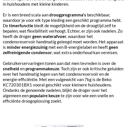
in huishoudens met kleine kinderen.
Er is een breed scala aan
droogprogramma's
beschikbaar,
waardoor je voor elk type kleding een geschikt programma hebt.
De
timerfunctie
biedt de mogelijkheid om de droogtijd zelf te
bepalen, wat flexibiliteit verhoogt. Echter, er zijn ook nadelen. Zo
heeft de droger
geen waterafvoer
, waardoor het
condensreservoir handmatig geleegd moet worden. Het apparaat
is
minder energiezuinig
met een B-energielabel en heeft
geen
zelfreinigende condensor
, wat extra onderhoud kan vereisen.
Gebruikerservaringen tonen aan dat men tevreden is over de
snelheid
en
programmakeuze
. Toch zijn er ook kritische geluiden
over het handmatig legen van het condensreservoir en de
energie-efficiëntie. Met een vulgewicht van 7kg is de Beko
KC720301BX1 vooral geschikt voor kleinere huishoudens.
Ondanks de genoemde nadelen, blijkt de droger over het
algemeen een
populaire keuze
te zijn voor wie een snelle en
efficiënte droogoplossing zoekt.