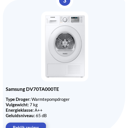
3
Samsung DV70TA000TE
Type Droger:
Warmtepompdroger
Vulgewicht:
7 kg
Energieklasse:
A++
Geluidsniveau:
65 dB
Bekijk review