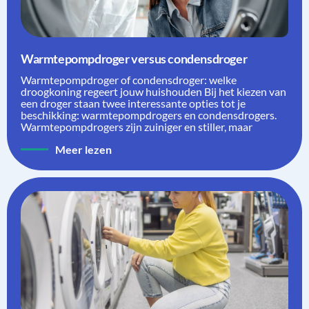
Warmtepompdroger versus condensdroger
Warmtepompdroger of condensdroger: welke
droogkoning regeert jouw huishouden Bij het kiezen van
een droger staan twee interessante opties tot je
beschikking: warmtepompdrogers en condensdrogers.
Warmtepompdrogers zijn zuiniger en stiller, maar
Meer lezen