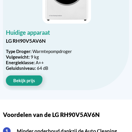
Huidige apparaat
LG RH90V5AV6N
Type Droger:
Warmtepompdroger
Vulgewicht:
9 kg
Energieklasse:
A++
Geluidsniveau:
64 dB
Bekijk prijs
Voordelen van de LG RH90V5AV6N
Minder onderhoud dankzij de Auto Cleaning
1