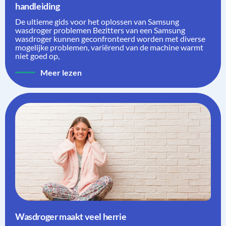
handleiding
De ultieme gids voor het oplossen van Samsung
wasdroger problemen Bezitters van een Samsung
wasdroger kunnen geconfronteerd worden met diverse
mogelijke problemen, variërend van de machine warmt
niet goed op,
Meer lezen
Wasdroger maakt veel herrie