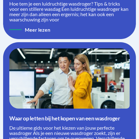
Hoe tem je een luidruchtige wasdroger? Tips & tricks
voor een stillere wasdag Een luidruchtige wasdroger kan
meer zijn dan alleen een ergernis; het kan ook een
waarschuwing zijn voor
Meer lezen
Waar op letten bij het kopen van een wasdroger
De ultieme gids voor het kiezen van jouw perfecte
wasdroger Als je een nieuwe wasdroger zoekt, zijn er
verschillende factoren om te overwegen. Verschillende