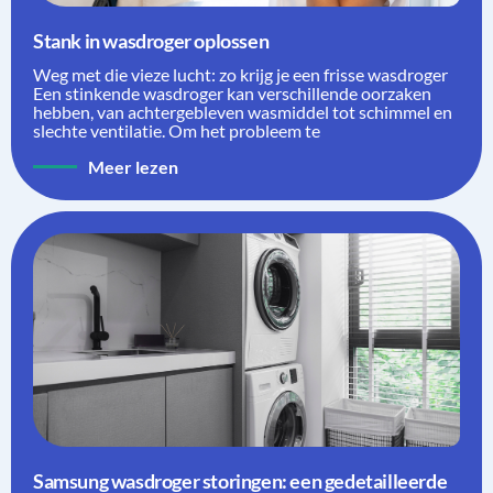
Stank in wasdroger oplossen
Weg met die vieze lucht: zo krijg je een frisse wasdroger
Een stinkende wasdroger kan verschillende oorzaken
hebben, van achtergebleven wasmiddel tot schimmel en
slechte ventilatie. Om het probleem te
Meer lezen
Samsung wasdroger storingen: een gedetailleerde