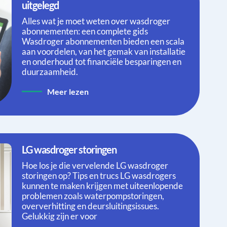
uitgelegd
Alles wat je moet weten over wasdroger
abonnementen: een complete gids
Wasdroger abonnementen bieden een scala
aan voordelen, van het gemak van installatie
en onderhoud tot financiële besparingen en
duurzaamheid.
Meer lezen
LG wasdroger storingen
Hoe los je die vervelende LG wasdroger
storingen op? Tips en trucs LG wasdrogers
kunnen te maken krijgen met uiteenlopende
problemen zoals waterpompstoringen,
oververhitting en deursluitingsissues.
Gelukkig zijn er voor