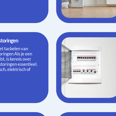
storingen
et tackelen van
ringen Als je een
t, is kennis over
storingen essentieel.
h, elektrisch of