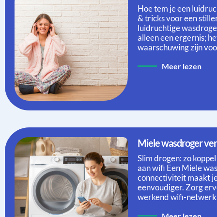
Hoe tem je een luidru
& tricks voor een stil
luidruchtige wasdroge
alleen een ergernis; h
waarschuwing zijn voo
Meer lezen
Miele wasdroger ve
Slim drogen: zo koppel
aan wifi Een Miele wa
connectiviteit maakt j
eenvoudiger. Zorg erv
werkend wifi-netwerk
Meer lezen