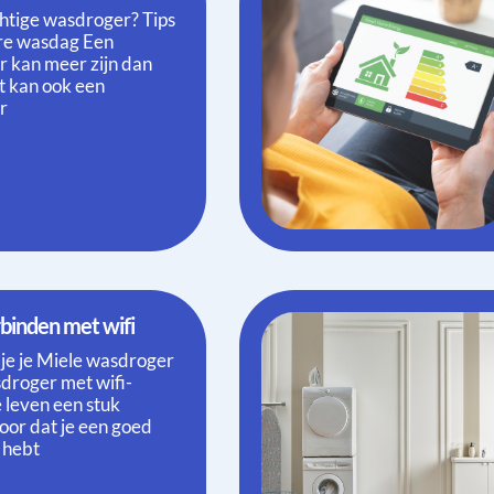
chtige wasdroger? Tips
lere wasdag Een
r kan meer zijn dan
et kan ook een
r
rbinden met wifi
 je je Miele wasdroger
sdroger met wifi-
e leven een stuk
oor dat je een goed
 hebt