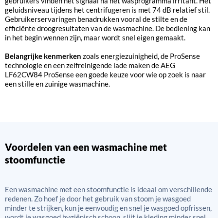
gebruikers vinden het signaal na het wasprogramma irritant. Het
geluidsniveau tijdens het centrifugeren is met 74 dB relatief stil.
Gebruikerservaringen benadrukken vooral de stilte en de
efficiënte droogresultaten van de wasmachine. De bediening kan
in het begin wennen zijn, maar wordt snel eigen gemaakt.
Belangrijke kenmerken
zoals energiezuinigheid, de ProSense
technologie en een zelfreinigende lade maken de AEG
LF62CW84 ProSense een goede keuze voor wie op zoek is naar
een stille en zuinige wasmachine.
Voordelen van een wasmachine met
stoomfunctie
Een wasmachine met een stoomfunctie is ideaal om verschillende
redenen. Zo hoef je door het gebruik van stoom je wasgoed
minder te strijken, kun je eenvoudig en snel je wasgoed opfrissen,
wordt je wasgoed hygiënisch schoon, slijt je kleding minder snel