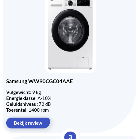
Samsung WW90CGC04AAE
Vulgewicht:
9 kg
Energieklasse:
A-10%
Geluidsniveau:
72 dB
Toerental:
1400 rpm
Bekijk review
3