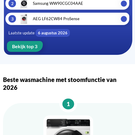
2
Samsung WW90CGC04AAE
3
AEG LF62CW84 ProSense
Laatste update
6 augustus 2026
Bekijk top 3
Beste wasmachine met stoomfunctie van
2026
1