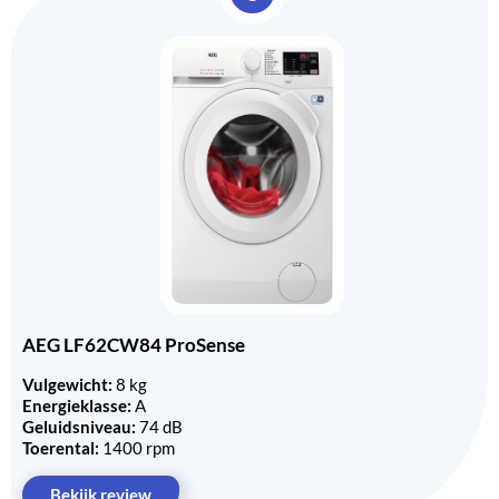
AEG LF62CW84 ProSense
Vulgewicht:
8 kg
Energieklasse:
A
Geluidsniveau:
74 dB
Toerental:
1400 rpm
Bekijk review