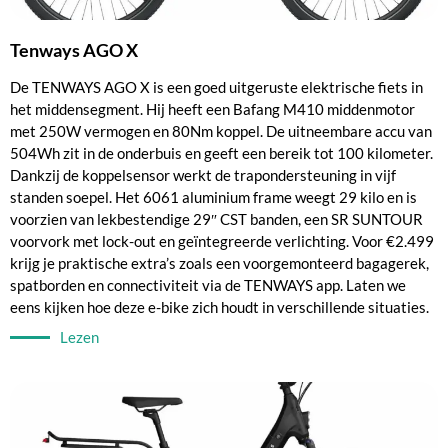
Tenways AGO X
De TENWAYS AGO X is een goed uitgeruste elektrische fiets in
het middensegment. Hij heeft een Bafang M410 middenmotor
met 250W vermogen en 80Nm koppel. De uitneembare accu van
504Wh zit in de onderbuis en geeft een bereik tot 100 kilometer.
Dankzij de koppelsensor werkt de trapondersteuning in vijf
standen soepel. Het 6061 aluminium frame weegt 29 kilo en is
voorzien van lekbestendige 29″ CST banden, een SR SUNTOUR
voorvork met lock-out en geïntegreerde verlichting. Voor €2.499
krijg je praktische extra’s zoals een voorgemonteerd bagagerek,
spatborden en connectiviteit via de TENWAYS app. Laten we
eens kijken hoe deze e-bike zich houdt in verschillende situaties.
Lezen