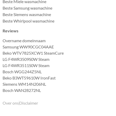
Beste Miele wasmachine
Beste Samsung wasmachine
Beste Siemens wasmachine
Beste Whirlpool wasmachine
Reviews
Overname domeinnaam
Samsung WW90CGC04AAE
Beko WTV7825XCW1 SteamCure
LG F4WR3509S0W Steam
LG F4WR3511S0W Steam
Bosch WGG244Z5NL
Beko B3WT59610W IronFast
Siemens WM14N206NL
Bosch WAN28272NL
Over ons
Disclaimer