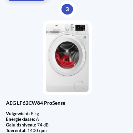
3
AEG LF62CW84 ProSense
Vulgewicht:
8 kg
Energieklasse:
A
Geluidsniveau:
74 dB
Toerental:
1400 rpm