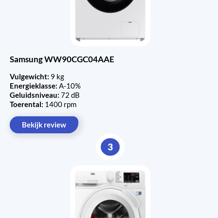
Samsung WW90CGC04AAE
Vulgewicht:
9 kg
Energieklasse:
A-10%
Geluidsniveau:
72 dB
Toerental:
1400 rpm
Bekijk review
3