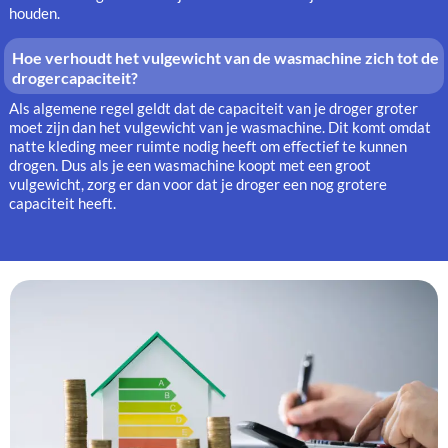
houden.
Hoe verhoudt het vulgewicht van de wasmachine zich tot de
drogercapaciteit?
Als algemene regel geldt dat de capaciteit van je droger groter
moet zijn dan het vulgewicht van je wasmachine. Dit komt omdat
natte kleding meer ruimte nodig heeft om effectief te kunnen
drogen. Dus als je een wasmachine koopt met een groot
vulgewicht, zorg er dan voor dat je droger een nog grotere
capaciteit heeft.