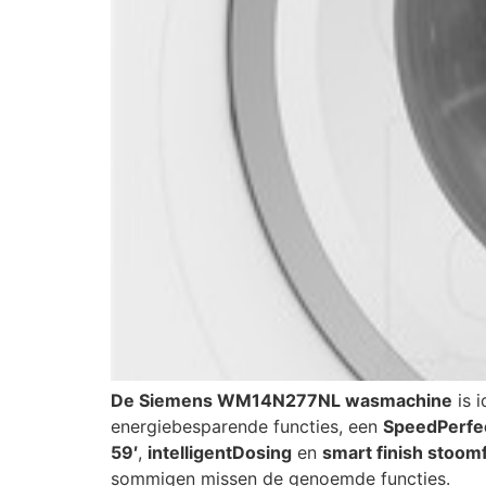
De Siemens WM14N277NL wasmachine
is 
energiebesparende functies, een
SpeedPerfec
59′
,
intelligentDosing
en
smart finish stoom
sommigen missen de genoemde functies.