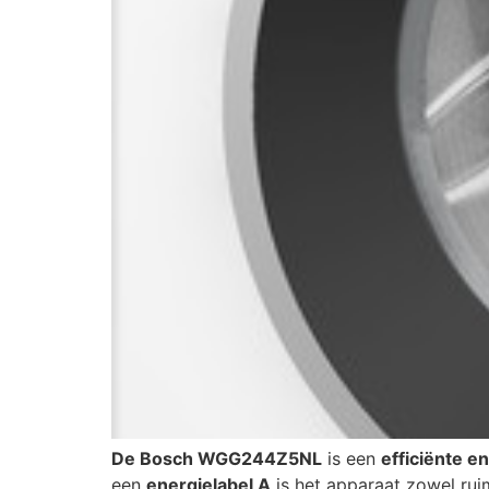
De Bosch WGG244Z5NL
is een
efficiënte e
een
energielabel A
is het apparaat zowel ruim