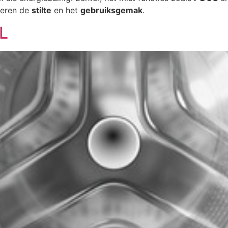
deren de
stilte
en het
gebruiksgemak
.
L