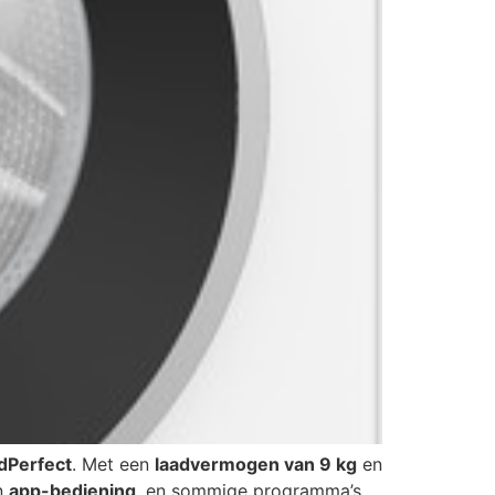
dPerfect
. Met een
laadvermogen van 9 kg
en
n
app-bediening
, en sommige programma’s