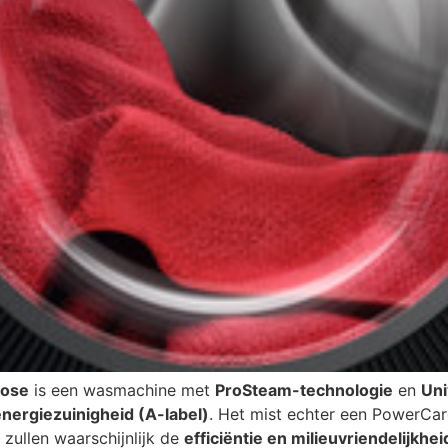
Dose
is een wasmachine met
ProSteam-technologie
en
Un
energiezuinigheid (A-label)
. Het mist echter een PowerCa
 zullen waarschijnlijk de
efficiëntie en milieuvriendelijkhei