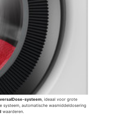
iversalDose-systeem
, ideaal voor grote
re systeem, automatische wasmiddeldosering
d
waarderen.