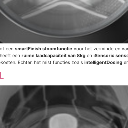
dt een
smartFinish stoomfunctie
voor het verminderen va
 heeft een
ruime laadcapaciteit van 8kg
en
iSensoric sens
kosten. Echter, het mist functies zoals
intelligentDosing
en
L