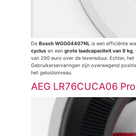
De
Bosch WGG04407NL
is een efficiënte w
cyclus
en een
grote laadcapaciteit van 9 kg
,
van 290 euro over de levensduur. Echter, het 
Gebruikerservaringen zijn overwegend positie
het geluidsniveau.
AEG LR76CUCA06 ProS