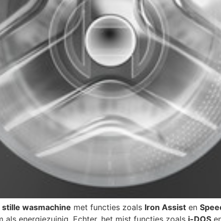
n stille wasmachine
met functies zoals
Iron Assist
en
Spee
 als energiezuinig. Echter, het mist functies zoals
i-DOS
e