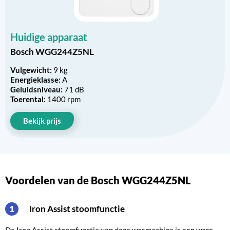
Huidige apparaat
Bosch WGG244Z5NL
Vulgewicht:
9 kg
Energieklasse:
A
Geluidsniveau:
71 dB
Toerental:
1400 rpm
Bekijk prijs
Voordelen van de Bosch WGG244Z5NL
Iron Assist stoomfunctie
1
De Iron Assist stoomfunctie van deze wasmachine is een ware