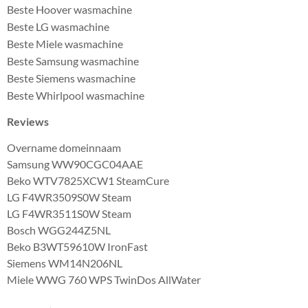
Beste Hoover wasmachine
Beste LG wasmachine
Beste Miele wasmachine
Beste Samsung wasmachine
Beste Siemens wasmachine
Beste Whirlpool wasmachine
Reviews
Overname domeinnaam
Samsung WW90CGC04AAE
Beko WTV7825XCW1 SteamCure
LG F4WR3509S0W Steam
LG F4WR3511S0W Steam
Bosch WGG244Z5NL
Beko B3WT59610W IronFast
Siemens WM14N206NL
Miele WWG 760 WPS TwinDos AllWater