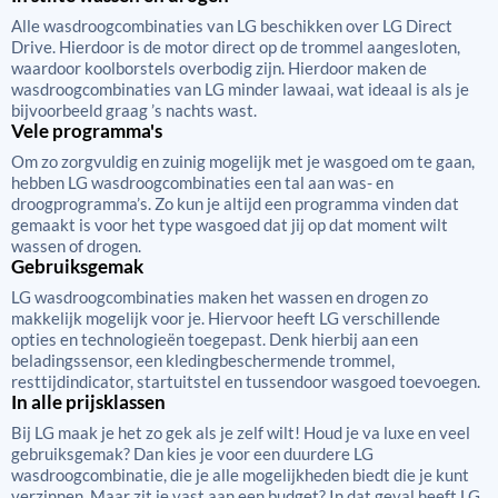
Alle wasdroogcombinaties van LG beschikken over LG Direct
Drive. Hierdoor is de motor direct op de trommel aangesloten,
waardoor koolborstels overbodig zijn. Hierdoor maken de
wasdroogcombinaties van LG minder lawaai, wat ideaal is als je
bijvoorbeeld graag ’s nachts wast.
Vele programma's
Om zo zorgvuldig en zuinig mogelijk met je wasgoed om te gaan,
hebben LG wasdroogcombinaties een tal aan was- en
droogprogramma’s. Zo kun je altijd een programma vinden dat
gemaakt is voor het type wasgoed dat jij op dat moment wilt
wassen of drogen.
Gebruiksgemak
LG wasdroogcombinaties maken het wassen en drogen zo
makkelijk mogelijk voor je. Hiervoor heeft LG verschillende
opties en technologieën toegepast. Denk hierbij aan een
beladingssensor, een kledingbeschermende trommel,
resttijdindicator, startuitstel en tussendoor wasgoed toevoegen.
In alle prijsklassen
Bij LG maak je het zo gek als je zelf wilt! Houd je va luxe en veel
gebruiksgemak? Dan kies je voor een duurdere LG
wasdroogcombinatie, die je alle mogelijkheden biedt die je kunt
verzinnen. Maar zit je vast aan een budget? In dat geval heeft LG