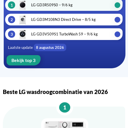
1
LG GD3R509S0 – 9/6 kg
2
LG GD3M108N3 Direct Drive – 8/5 kg
3
LG GD3V509S1 TurboWash 59 – 9/6 kg
Laatste update
8 augustus 2026
Bekijk top 3
Beste LG wasdroogcombinatie van 2026
1