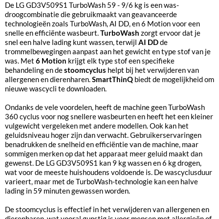
De LG GD3V509S1 TurboWash 59 - 9/6 kg is een was-
droogcombinatie die gebruikmaakt van geavanceerde
technologieën zoals TurboWash, AI DD, en 6 Motion voor een
snelle en efficiënte wasbeurt.
TurboWash
zorgt ervoor dat je
snel een halve lading kunt wassen, terwijl
AI DD
de
trommelbewegingen aanpast aan het gewicht en type stof van je
was. Met
6 Motion
krijgt elk type stof een specifieke
behandeling en de
stoomcyclus
helpt bij het verwijderen van
allergenen en dierenharen.
SmartThinQ
biedt de mogelijkheid om
nieuwe wascycli te downloaden.
Ondanks de vele voordelen, heeft de machine geen TurboWash
360 cyclus voor nog snellere wasbeurten en heeft het een kleiner
vulgewicht vergeleken met andere modellen. Ook kan het
geluidsniveau hoger zijn dan verwacht. Gebruikerservaringen
benadrukken de snelheid en efficiëntie van de machine, maar
sommigen merken op dat het apparaat meer geluid maakt dan
gewenst. De LG GD3V509S1 kan 9 kg wassen en 6 kg drogen,
wat voor de meeste huishoudens voldoende is. De wascyclusduur
varieert, maar met de TurboWash-technologie kan een halve
lading in 59 minuten gewassen worden.
De stoomcyclus is effectief in het verwijderen van allergenen en
dierenharen, wat vooral gunstig is voor mensen met allergieën of