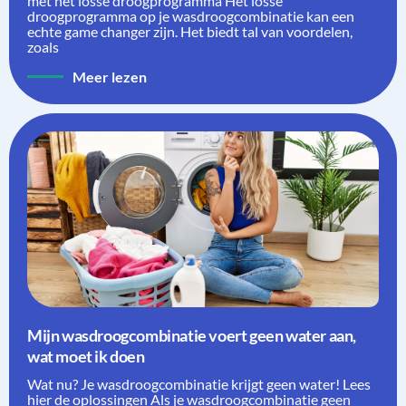
met het losse droogprogramma Het losse
droogprogramma op je wasdroogcombinatie kan een
echte game changer zijn. Het biedt tal van voordelen,
zoals
Meer lezen
Mijn wasdroogcombinatie voert geen water aan,
wat moet ik doen
Wat nu? Je wasdroogcombinatie krijgt geen water! Lees
hier de oplossingen Als je wasdroogcombinatie geen