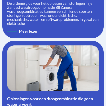
De ultieme gids voor het oplossen van storingen in je
Zanussi wasdroogcombinatie Bij Zanussi
wasdroogcombinaties kunnen verschillende soorten
storingen optreden, waaronder elektrische,
mechanische, water- en softwareproblemen. In geval van
elektrische
Meer lezen
Oplossingen voor een droogcombinatie die geen
water afvoert