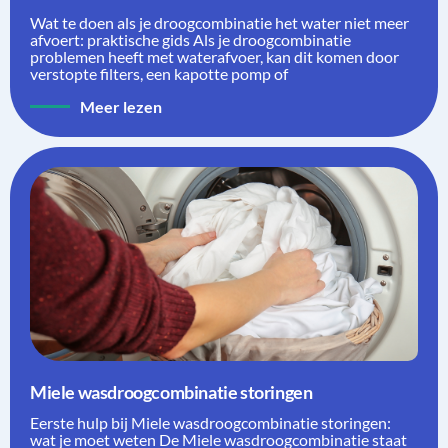
Wat te doen als je droogcombinatie het water niet meer
afvoert: praktische gids Als je droogcombinatie
problemen heeft met waterafvoer, kan dit komen door
verstopte filters, een kapotte pomp of
Meer lezen
Miele wasdroogcombinatie storingen
Eerste hulp bij Miele wasdroogcombinatie storingen:
wat je moet weten De Miele wasdroogcombinatie staat