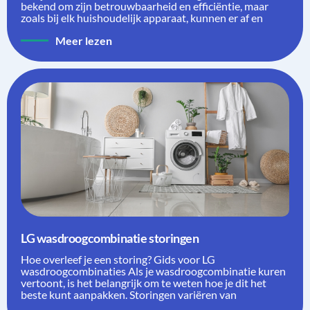
bekend om zijn betrouwbaarheid en efficiëntie, maar
zoals bij elk huishoudelijk apparaat, kunnen er af en
Meer lezen
LG wasdroogcombinatie storingen
Hoe overleef je een storing? Gids voor LG
wasdroogcombinaties Als je wasdroogcombinatie kuren
vertoont, is het belangrijk om te weten hoe je dit het
beste kunt aanpakken. Storingen variëren van