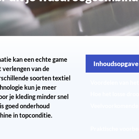
atie kan een echte game
Inhoudsopgave
et verlengen van de
rschillende soorten textiel
Voordelen van he
hnologie kun je meer
Hoe het losse dr
or je kleding minder snel
 is goed onderhoud
Veelvoorkomende 
ine in topconditie.
Onderhoud en zor
Praktische voorbe