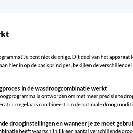
rkt
gramma? Je bent niet de enige. Dit deel van het apparaat
an hier in op de basisprincipes, bekijken de verschillende 
roogproces in de wasdroogcombinatie werkt
e droogprogramma is ontworpen om met meer precisie te d
atuurregelaars combineert om de optimale droogcondities 
lende drooginstellingen en wanneer je ze moet gebru
binatie heeft waarschijnlijk een aantal verschillende droog