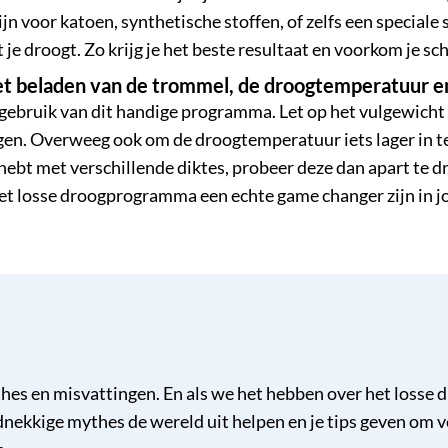
zijn voor katoen, synthetische stoffen, of zelfs een special
at je droogt. Zo krijg je het beste resultaat en voorkom je sc
het beladen van de trommel, de droogtemperatuur e
te gebruik van dit handige programma. Let op het vulgewic
en. Overweeg ook om de droogtemperatuur iets lager in te st
 hebt met verschillende diktes, probeer deze dan apart te d
het losse droogprogramma een echte game changer zijn in 
hes en misvattingen. En als we het hebben over het losse 
dnekkige mythes de wereld uit helpen en je tips geven om