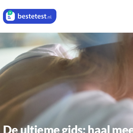
De ultieme gids: haal meer uit je wasdroogcombinatie met het losse