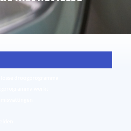
t losse droogprogramma
oogprogramma werkt
misvattingen
g
elden