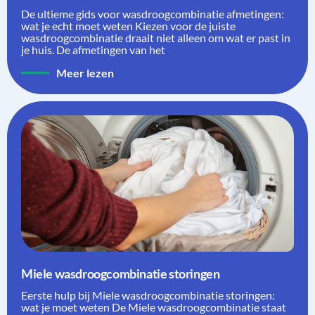
De ultieme gids voor wasdroogcombinatie afmetingen:
wat je echt moet weten Kiezen voor de juiste
wasdroogcombinatie draait niet alleen om wat er past in
je huis. De afmetingen van het
Meer lezen
Miele wasdroogcombinatie storingen
Eerste hulp bij Miele wasdroogcombinatie storingen:
wat je moet weten De Miele wasdroogcombinatie staat