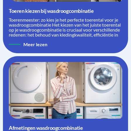
Toeren kiezen bij wasdroogcombinatie
Toerenmeester: zo kies je het perfecte toerental voor je
wasdroogcombinatie Het kiezen van het juiste toerental
op je wasdroogcombinatie is cruciaal voor verschillende
redenen: het behoud van kledingkwaliteit, efficiëntie in
Meer lezen
Afmetingen wasdroogcombinatie