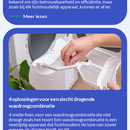
bekend om zijn betrouwbaarheid en efficiëntie, maar
zoals bij elk huishoudelijk apparaat, kunnen er af en
Meer lezen
4 oplossingen voor een slecht drogende
wasdroogcombinatie
4 snelle fixes voor een wasdroogcombinatie die niet
droogt zoals het hoort Een wasdroogcombinatie is een
veelzijdig apparaat dat huishoudens de luxe van zowel
wassen als drogen biedt, en dit