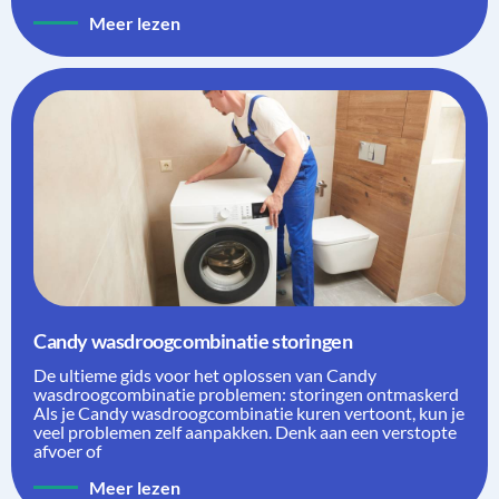
Meer lezen
Candy wasdroogcombinatie storingen
De ultieme gids voor het oplossen van Candy
wasdroogcombinatie problemen: storingen ontmaskerd
Als je Candy wasdroogcombinatie kuren vertoont, kun je
veel problemen zelf aanpakken. Denk aan een verstopte
afvoer of
Meer lezen