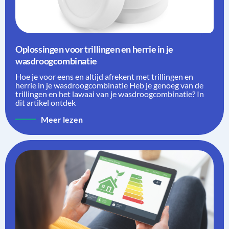
Oplossingen voor trillingen en herrie in je
wasdroogcombinatie
Hoe je voor eens en altijd afrekent met trillingen en
herrie in je wasdroogcombinatie Heb je genoeg van de
trillingen en het lawaai van je wasdroogcombinatie? In
dit artikel ontdek
Meer lezen