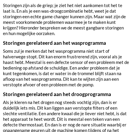
Storingen zijn als de griep; je ziet het niet aankomen tot het te
laat is. En als je een was-droogcombinatie hebt, weet je dat
storingen een echte game changer kunnen zijn. Maar wat zijn de
meest voorkomende problemen waarmee je te maken kunt
krijgen? Hieronder bespreken we de meest gangbare storingen
en hun mogelijke oorzaken.
Storingen gerelateerd aan het wasprogramma
Soms zul je merken dat het wasprogramma niet start of
halverwege stopt. Dit kan enorm frustrerend zijn, vooral als je
haast hebt. Meestal is een defecte sensor of een probleem met de
bediening op afstand de schuldige. Een ander probleem dat je
kunt tegenkomen, is dat er water in de trommel blijft staan na
afloop van het wasprogramma. Dit kan te wijten zijn aan een
verstopte afvoer of een probleem met de pomp.
Storingen gerelateerd aan het droogprogramma
Als je kleren na het drogen nog steeds vochtig zijn, dan is er
duidelijk iets mis. Dit kan liggen aan verstopte filters of een
slechte ventilatie. Een andere kwaal die je liever niet hebt, is dat
het apparaat te heet wordt. Dit is meestal een teken van een
defecte thermostaat. En dan is er nog de nare situatie waarbij er
onaangename geuren uit de machine komen tijdens of na het