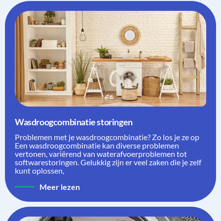
Wasdroogcombinatie storingen
Problemen met je wasdroogcombinatie? Zo los je ze op
Een wasdroogcombinatie kan diverse problemen
vertonen, variërend van waterafvoerproblemen tot
softwarestoringen. Gelukkig zijn er veel zaken die je zelf
kunt oplossen,
Meer lezen