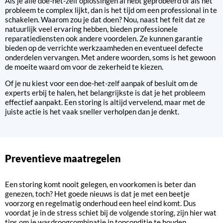
Als je alle doe-het-zelf oplossingen al hebt geprobeerd of als het
probleem te complex lijkt, dan is het tijd om een professional in te
schakelen. Waarom zou je dat doen? Nou, naast het feit dat ze
natuurlijk veel ervaring hebben, bieden professionele
reparatiediensten ook andere voordelen. Ze kunnen garantie
bieden op de verrichte werkzaamheden en eventueel defecte
onderdelen vervangen. Met andere woorden, soms is het gewoon
de moeite waard om voor de zekerheid te kiezen.
Of je nu kiest voor een doe-het-zelf aanpak of besluit om de
experts erbij te halen, het belangrijkste is dat je het probleem
effectief aanpakt. Een storing is altijd vervelend, maar met de
juiste actie is het vaak sneller verholpen dan je denkt.
Preventieve maatregelen
Een storing komt nooit gelegen, en voorkomen is beter dan
genezen, toch? Het goede nieuws is dat je met een beetje
voorzorg en regelmatig onderhoud een heel eind komt. Dus
voordat je in de stress schiet bij de volgende storing, zijn hier wat
tips om je wasdroogcombinatie in topconditie te houden.