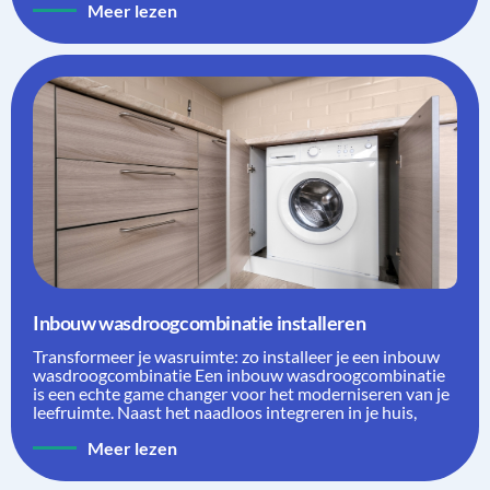
Meer lezen
Inbouw wasdroogcombinatie installeren
Transformeer je wasruimte: zo installeer je een inbouw
wasdroogcombinatie Een inbouw wasdroogcombinatie
is een echte game changer voor het moderniseren van je
leefruimte. Naast het naadloos integreren in je huis,
Meer lezen