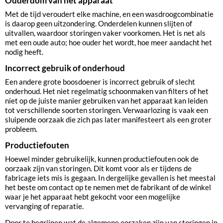
Ouderdom van het apparaat
Met de tijd veroudert elke machine, en een wasdroogcombinatie
is daarop geen uitzondering. Onderdelen kunnen slijten of
uitvallen, waardoor storingen vaker voorkomen. Het is net als
met een oude auto; hoe ouder het wordt, hoe meer aandacht het
nodig heeft.
Incorrect gebruik of onderhoud
Een andere grote boosdoener is incorrect gebruik of slecht
onderhoud. Het niet regelmatig schoonmaken van filters of het
niet op de juiste manier gebruiken van het apparaat kan leiden
tot verschillende soorten storingen. Verwaarlozing is vaak een
sluipende oorzaak die zich pas later manifesteert als een groter
probleem.
Productiefouten
Hoewel minder gebruikelijk, kunnen productiefouten ook de
oorzaak zijn van storingen. Dit komt voor als er tijdens de
fabricage iets mis is gegaan. In dergelijke gevallen is het meestal
het beste om contact op te nemen met de fabrikant of de winkel
waar je het apparaat hebt gekocht voor een mogelijke
vervanging of reparatie.
Door te begrijpen wat de algemene oorzaken zijn van storingen in