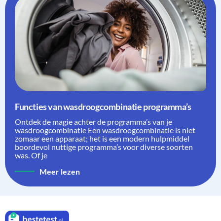
Functies van wasdroogcombinatie programma’s
Ontdek de magie achter de programma’s van je
wasdroogcombinatie Een wasdroogcombinatie is niet
zomaar een apparaat; het is een modern hulpmiddel
boordevol nuttige programma’s voor diverse soorten
was. Of je
Meer lezen