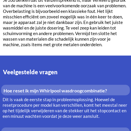
Je zou denken dat dit vanzelfsprekend is, maar verkeerd gebruik
van de machine is een veelvoorkomende oorzaak van problemen.
Overbelasting is bijvoorbeeld een klassieke fout. Het lijkt
misschien efficiënt om zoveel mogelijk was in één keer te doen,
maar je apparaat zal je niet dankbaar zijn. En gebruik het juiste
wasmiddel en de juiste dosering. Te veel zeep kan leiden tot
schuimvorming en andere problemen. Vermijd ten slotte het
wassen van materialen die schadelijk kunnen zijn voor je
machine, zoals items met grote metalen onderdelen.
Veelgestelde vragen
Hoe reset ik mijn Whirlpool wasdroogcombinatie?
Dit is vaak de eerste stap in probleemoplossing. Hoewel de
resetprocedure per model kan verschillen, komt het meestal neer
op het tijdelijk verwijderen van de stekker uit het stopcontact en
een minuut wachten voordat je deze weer aansluit.