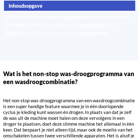
Inhoudsopgave
Wat is het non-stop was-droogprogramma van een wasdroogcombinatie?
Voordelen van het non-stop was-droogprogramma
Nadelen van het non-stop was-droogprogramma
Tips voor het optimaliseren van het non-stop was-droogprogramma
Wat is het non-stop was-droogprogramma van
een wasdroogcombinatie?
Het non-stop was-droogprogramma van een wasdroogcombinatie
is een super handige feature waarmee je in één doorlopende
cyclus je kleding kunt wassen én drogen. In plaats van dat je zelf
de was uit de machine moet halen om deze vervolgens in een
droger te plaatsen, doet deze slimme machine het allemaal in één
keer. Dat bespaart je niet alleen tijd, maar ook de moeite van het
omschakelen tussen twee verschillende apparaten. Het is alsof je