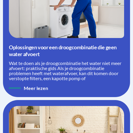
Oplossingen voor een droogcombinatie die geen
water afvoert
Wat te doen als je droogcombinatie het water niet meer
afvoert: praktische gids Als je droogcombinatie
problemen heeft met waterafvoer, kan dit komen door
verstopte filters, een kapotte pomp of
Meer lezen