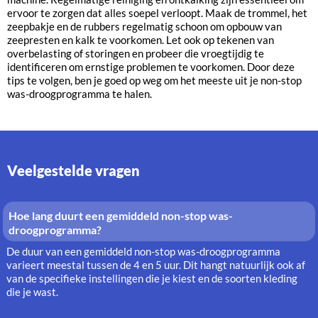
ervoor te zorgen dat alles soepel verloopt. Maak de trommel, het
zeepbakje en de rubbers regelmatig schoon om opbouw van
zeepresten en kalk te voorkomen. Let ook op tekenen van
overbelasting of storingen en probeer die vroegtijdig te
identificeren om ernstige problemen te voorkomen. Door deze
tips te volgen, ben je goed op weg om het meeste uit je non-stop
was-droogprogramma te halen.
Veelgestelde vragen
Hoe lang duurt een gemiddeld non-stop was-
droogprogramma?
De duur van een gemiddeld non-stop was-droogprogramma
varieert meestal tussen de 4 en 5 uur. Dit hangt natuurlijk ook af
van de specifieke instellingen die je kiest en de soorten kleding
die je wast.