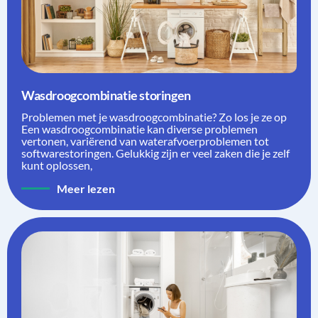
Wasdroogcombinatie storingen
Problemen met je wasdroogcombinatie? Zo los je ze op
Een wasdroogcombinatie kan diverse problemen
vertonen, variërend van waterafvoerproblemen tot
softwarestoringen. Gelukkig zijn er veel zaken die je zelf
kunt oplossen,
Meer lezen