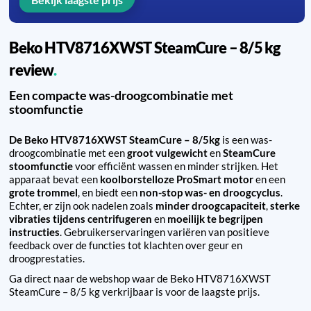
Beko HTV8716XWST SteamCure – 8/5 kg
review
Een compacte was-droogcombinatie met
stoomfunctie
De Beko HTV8716XWST SteamCure – 8/5kg
is een was-
droogcombinatie met een
groot vulgewicht
en
SteamCure
stoomfunctie
voor efficiënt wassen en minder strijken. Het
apparaat bevat een
koolborstelloze ProSmart motor
en een
grote trommel
, en biedt een
non-stop was- en droogcyclus
.
Echter, er zijn ook nadelen zoals
minder droogcapaciteit
,
sterke
vibraties tijdens centrifugeren
en
moeilijk te begrijpen
instructies
. Gebruikerservaringen variëren van positieve
feedback over de functies tot klachten over geur en
droogprestaties.
Ga direct naar de webshop waar de Beko HTV8716XWST
SteamCure – 8/5 kg verkrijbaar is voor de laagste prijs.