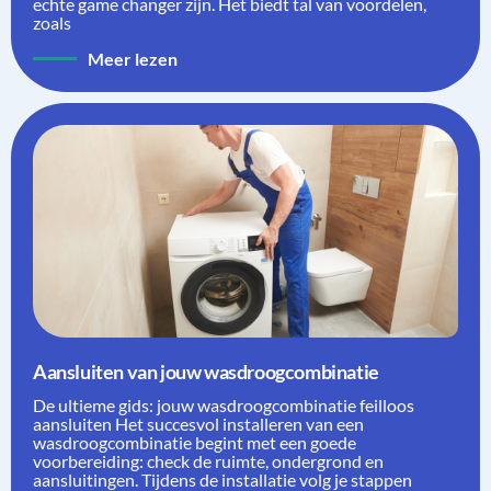
echte game changer zijn. Het biedt tal van voordelen,
zoals
Meer lezen
Aansluiten van jouw wasdroogcombinatie
De ultieme gids: jouw wasdroogcombinatie feilloos
aansluiten Het succesvol installeren van een
wasdroogcombinatie begint met een goede
voorbereiding: check de ruimte, ondergrond en
aansluitingen. Tijdens de installatie volg je stappen