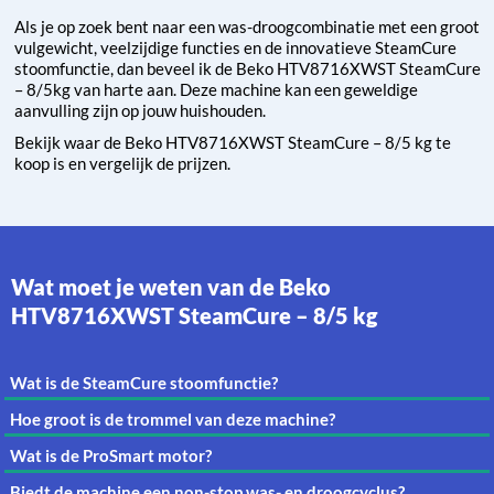
Als je op zoek bent naar een was-droogcombinatie met een groot
vulgewicht, veelzijdige functies en de innovatieve SteamCure
stoomfunctie, dan beveel ik de Beko HTV8716XWST SteamCure
– 8/5kg van harte aan. Deze machine kan een geweldige
aanvulling zijn op jouw huishouden.
Bekijk waar de Beko HTV8716XWST SteamCure – 8/5 kg te
koop is en vergelijk de prijzen.
Wat moet je weten van de Beko
HTV8716XWST SteamCure – 8/5 kg
Wat is de SteamCure stoomfunctie?
Hoe groot is de trommel van deze machine?
Wat is de ProSmart motor?
Biedt de machine een non-stop was- en droogcyclus?