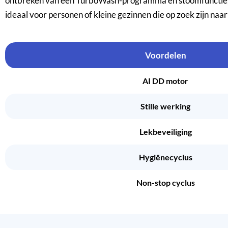
ontbreken van een TurboWash-programma en stoomfunctie, en 
ideaal voor personen of kleine gezinnen die op zoek zijn naa
Voordelen
AI DD motor
Stille werking
Lekbeveiliging
Hygiënecyclus
Non-stop cyclus