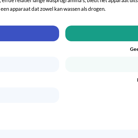
de relatief lange wasprogramma’s, biedt het apparaat uitstek
r een apparaat dat zowel kan wassen als drogen.
Ge