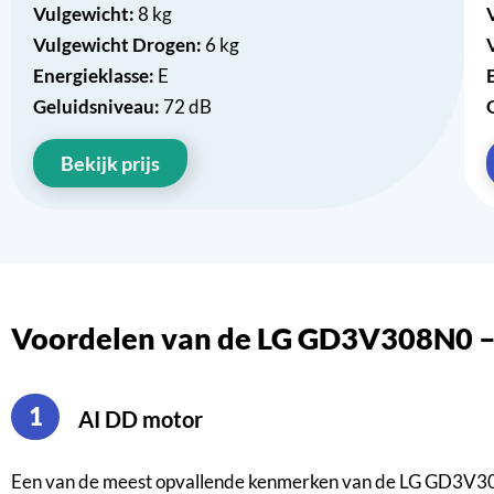
Vulgewicht:
8 kg
Vulgewicht Drogen:
6 kg
Energieklasse:
E
Geluidsniveau:
72 dB
Bekijk prijs
Voordelen van de LG GD3V308N0 –
1
AI DD motor
Een van de meest opvallende kenmerken van de LG GD3V308N