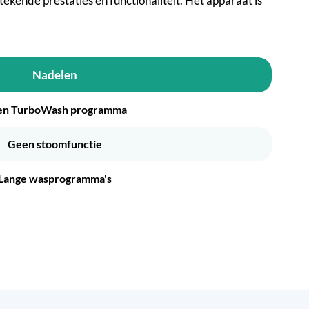
ende prestaties en functionaliteit. Het apparaat is
Nadelen
en TurboWash programma
Geen stoomfunctie
Lange wasprogramma's