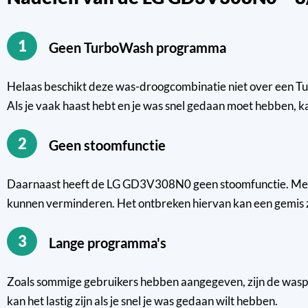
1
Geen TurboWash programma
Helaas beschikt deze was-droogcombinatie niet over een Turb
Als je vaak haast hebt en je was snel gedaan moet hebben, ka
2
Geen stoomfunctie
Daarnaast heeft de LG GD3V308N0 geen stoomfunctie. Met ee
kunnen verminderen. Het ontbreken hiervan kan een gemis zi
3
Lange programma's
Zoals sommige gebruikers hebben aangegeven, zijn de waspr
kan het lastig zijn als je snel je was gedaan wilt hebben.