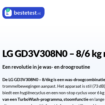
LG GD3V308N0 – 8/6 kg 
Een revolutie in je was- en droogroutine
De LG GD3V308N0 – 8/6kg is een was-droogcombinatie
trommelbewegingen aanpast. Het apparaat is stil (73 dB)
biedt een hygiënecyclus en een non-stop cyclus voor 6 k
van een TurboWash-programma, stoomfunctie
en lange