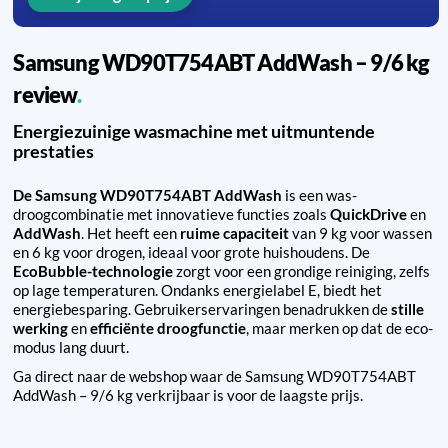
Samsung WD90T754ABT AddWash – 9/6 kg
review
Energiezuinige wasmachine met uitmuntende
prestaties
De Samsung WD90T754ABT AddWash
is een was-
droogcombinatie met innovatieve functies zoals
QuickDrive
en
AddWash
. Het heeft een
ruime capaciteit
van 9 kg voor wassen
en 6 kg voor drogen, ideaal voor grote huishoudens. De
EcoBubble-technologie
zorgt voor een grondige reiniging, zelfs
op lage temperaturen. Ondanks energielabel E, biedt het
energiebesparing. Gebruikerservaringen benadrukken de
stille
werking
en
efficiënte droogfunctie
, maar merken op dat de eco-
modus lang duurt.
Ga direct naar de webshop waar de Samsung WD90T754ABT
AddWash – 9/6 kg verkrijbaar is voor de laagste prijs.