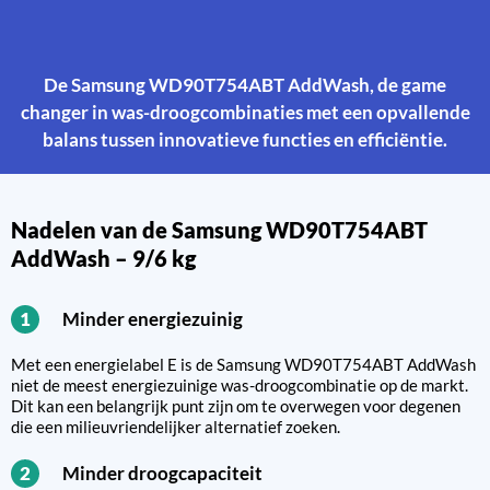
De Samsung WD90T754ABT AddWash, de game
changer in was-droogcombinaties met een opvallende
balans tussen innovatieve functies en efficiëntie.
Nadelen van de Samsung WD90T754ABT
AddWash – 9/6 kg
Minder energiezuinig
1
Met een energielabel E is de Samsung WD90T754ABT AddWash
niet de meest energiezuinige was-droogcombinatie op de markt.
Dit kan een belangrijk punt zijn om te overwegen voor degenen
die een milieuvriendelijker alternatief zoeken.
Minder droogcapaciteit
2