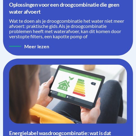
Oplossingen voor een droogcombinatie die geen
water afvoert
Wat te doen als je droogcombinatie het water niet meer
afvoert: praktische gids Als je droogcombinatie
problemen heeft met waterafvoer, kan dit komen door
verstopte filters, een kapotte pomp of
Meer lezen
Energielabel wasdroogcombinatie: wat is dat