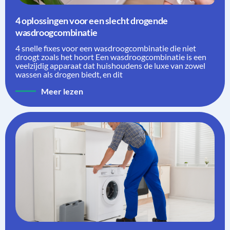
4 oplossingen voor een slecht drogende
wasdroogcombinatie
4 snelle fixes voor een wasdroogcombinatie die niet
droogt zoals het hoort Een wasdroogcombinatie is een
veelzijdig apparaat dat huishoudens de luxe van zowel
wassen als drogen biedt, en dit
Meer lezen