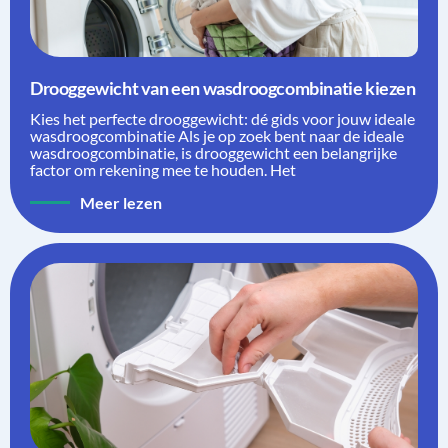
Drooggewicht van een wasdroogcombinatie kiezen
Kies het perfecte drooggewicht: dé gids voor jouw ideale
wasdroogcombinatie Als je op zoek bent naar de ideale
wasdroogcombinatie, is drooggewicht een belangrijke
factor om rekening mee te houden. Het
Meer lezen