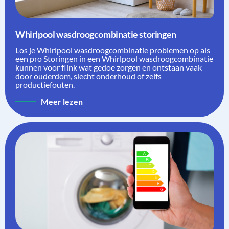
Whirlpool wasdroogcombinatie storingen
Los je Whirlpool wasdroogcombinatie problemen op als
een pro Storingen in een Whirlpool wasdroogcombinatie
kunnen voor flink wat gedoe zorgen en ontstaan vaak
door ouderdom, slecht onderhoud of zelfs
productiefouten.
Meer lezen