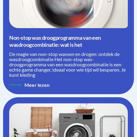
Non-stop was droogprogramma van een
wasdroogcombinatie: wat is het
De magie van non-stop wassen en drogen: ontdek de
wasdroogcombinatie Het non-stop was-
droogprogramma van een wasdroogcombinatie is een
echte game changer, ideaal voor wie tijd wil besparen. Je
kunt kleding
Meer lezen