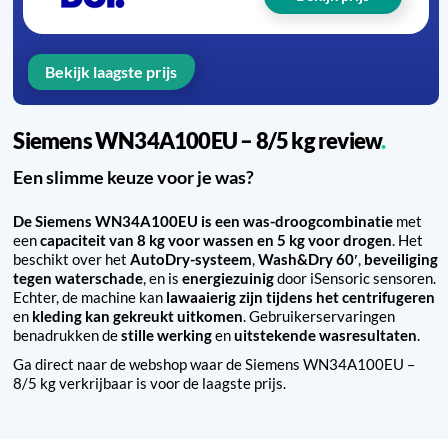
Bekijk laagste prijs
Siemens WN34A100EU – 8/5 kg review
Een slimme keuze voor je was?
De Siemens WN34A100EU is een was-droogcombinatie
met
een
capaciteit van 8 kg voor wassen en 5 kg voor drogen
. Het
beschikt over het
AutoDry-systeem
,
Wash&Dry 60′
,
beveiliging
tegen waterschade
, en is
energiezuinig
door iSensoric sensoren.
Echter, de machine kan
lawaaierig zijn tijdens het centrifugeren
en
kleding kan gekreukt uitkomen
. Gebruikerservaringen
benadrukken de
stille werking
en
uitstekende wasresultaten
.
Ga direct naar de webshop waar de Siemens WN34A100EU –
8/5 kg verkrijbaar is voor de laagste prijs.