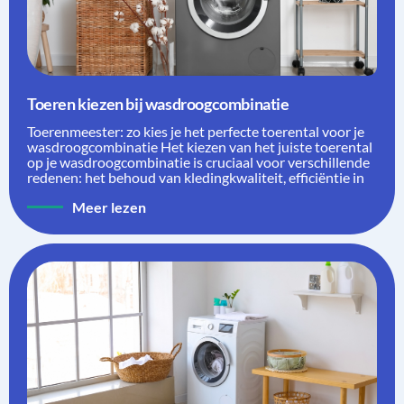
Toeren kiezen bij wasdroogcombinatie
Toerenmeester: zo kies je het perfecte toerental voor je
wasdroogcombinatie Het kiezen van het juiste toerental
op je wasdroogcombinatie is cruciaal voor verschillende
redenen: het behoud van kledingkwaliteit, efficiëntie in
Meer lezen