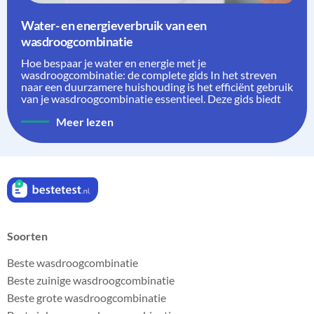
Water- en energieverbruik van een
wasdroogcombinatie
Hoe bespaar je water en energie met je
wasdroogcombinatie: de complete gids In het streven
naar een duurzamere huishouding is het efficiënt gebruik
van je wasdroogcombinatie essentieel. Deze gids biedt
Meer lezen
Soorten
Beste wasdroogcombinatie
Beste zuinige wasdroogcombinatie
Beste grote wasdroogcombinatie