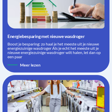
Energiebesparing met nieuwe wasdroger
Boost je besparing: zo haal je het meeste uit je nieuwe
energiezuinige wasdroger Als je echt het meeste uit je
nieuwe energiezuinige wasdroger wilt halen, let dan op
een paar
Meer lezen