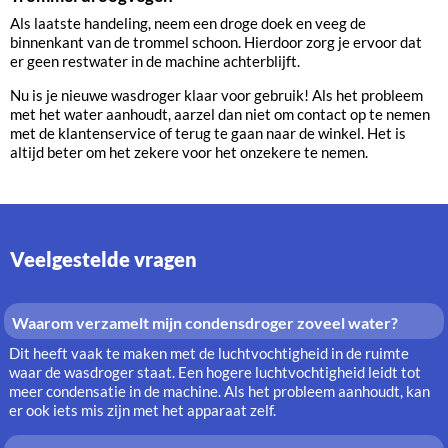
Als laatste handeling, neem een droge doek en veeg de
binnenkant van de trommel schoon. Hierdoor zorg je ervoor dat
er geen restwater in de machine achterblijft.
Nu is je nieuwe wasdroger klaar voor gebruik! Als het probleem
met het water aanhoudt, aarzel dan niet om contact op te nemen
met de klantenservice of terug te gaan naar de winkel. Het is
altijd beter om het zekere voor het onzekere te nemen.
Veelgestelde vragen
Waarom verzamelt mijn condensdroger zoveel water?
Dit heeft vaak te maken met de luchtvochtigheid in de ruimte
waar de wasdroger staat. Een hogere luchtvochtigheid leidt tot
meer condensatie in de machine. Als het probleem aanhoudt, kan
er ook iets mis zijn met het apparaat zelf.