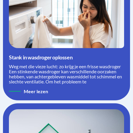
Stank in wasdroger oplossen
Weg met die vieze lucht: zo krijg je een frisse wasdroger
Een stinkende wasdroger kan verschillende oorzaken
hebben, van achtergebleven wasmiddel tot schimmel en
slechte ventilatie. Om het probleem te
Meer lezen