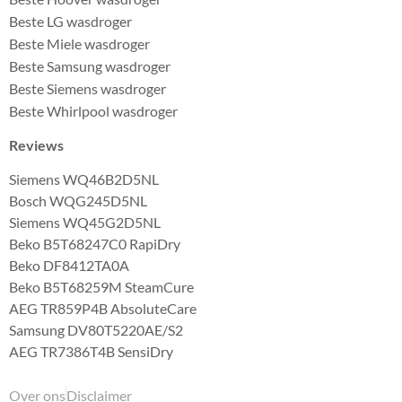
Beste LG wasdroger
Beste Miele wasdroger
Beste Samsung wasdroger
Beste Siemens wasdroger
Beste Whirlpool wasdroger
Reviews
Siemens WQ46B2D5NL
Bosch WQG245D5NL
Siemens WQ45G2D5NL
Beko B5T68247C0 RapiDry
Beko DF8412TA0A
Beko B5T68259M SteamCure
AEG TR859P4B AbsoluteCare
Samsung DV80T5220AE/S2
AEG TR7386T4B SensiDry
Over ons
Disclaimer