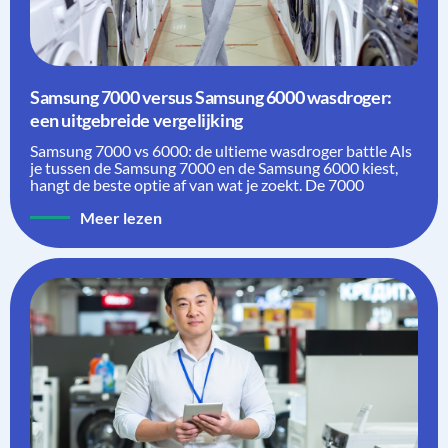
Samsung 7000 versus Samsung 6000 wasdroger:
een uitgebreide vergelijking
Samsung 7000 vs 6000: de ultieme wasdroger battle Als
je tussen de Samsung 7000 en de Samsung 6000 kiest,
hangt de beste optie af van wat je zoekt. De 7000
Meer lezen